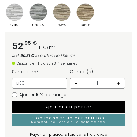
,95 €
52
TTC/m²
soit
60,31 €
le carton
de 1.139 m²
Disponible - Livraison 3-4 semaines
Surface m²
Carton(s)
-
+
Ajouter 10% de marge
Ajouter au panier
Commander un échantillon
Remboursé lors de la commande
Payer en plusieurs fois sans frais avec