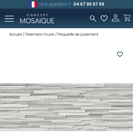
Une question ?
04 67 96 97 99
Accueil
Parement mural
Plaquette de parement
favorite_border