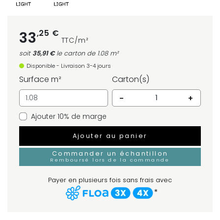
,25 €
33
TTC/m²
soit
35,91 €
le carton
de 1.08 m²
Disponible - Livraison 3-4 jours
Surface m²
Carton(s)
-
+
Ajouter 10% de marge
Ajouter au panier
Commander un échantillon
Remboursé lors de la commande
Payer en plusieurs fois sans frais avec
*