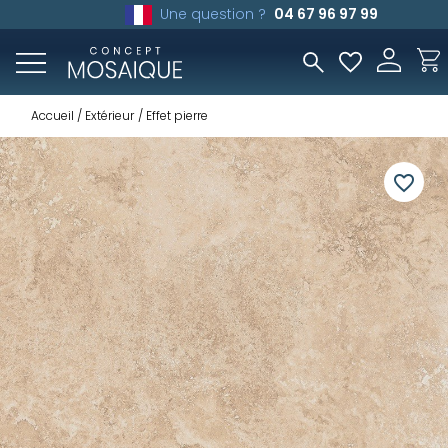
Une question ?
04 67 96 97 99
Accueil
Extérieur
Effet pierre
favorite_border