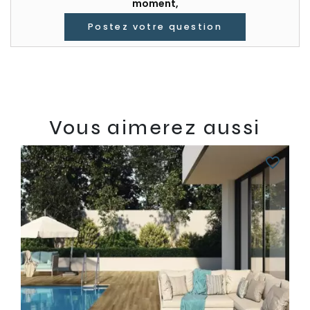
moment,
Postez votre question
Vous aimerez aussi
favorite_border