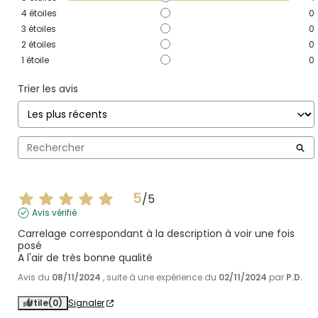
4
étoiles
0
3
étoiles
0
2
étoiles
0
1
étoile
0
Trier les avis
5
/
5
Avis vérifié
Carrelage correspondant à la description à voir une fois 
posé 

A l'air de très bonne qualité
Avis du
08/11/2024
, suite à une expérience du
02/11/2024
par
P.D.
Utile
(0)
Signaler