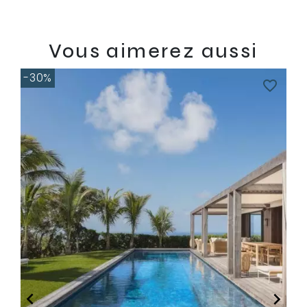
Vous aimerez aussi
-30%
favorite_border

