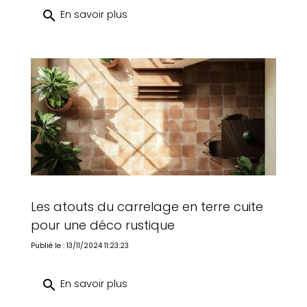
search
En savoir plus
Les atouts du carrelage en terre cuite
pour une déco rustique
Publié le : 13/11/2024 11:23:23
search
En savoir plus