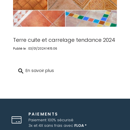
Terre cuite et carrelage tendance 2024
Publié le : 03/01/2024 14:15:06
search
En savoir plus
PAIEMENTS
Paiement 100% sécurisé
3x et 4X sans frais avec
FLOA *