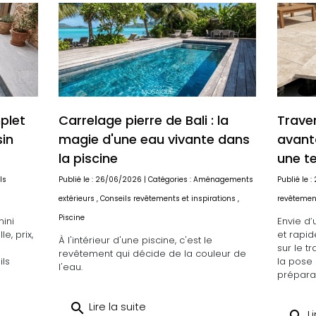
mplet
Carrelage pierre de Bali : la
Traver
sin
magie d'une eau vivante dans
avant
la piscine
une t
ls
Publié le : 26/06/2026 | Catégories :
Aménagements
Publié le 
extérieurs
,
Conseils revêtements et inspirations
,
revêtement
Piscine
ini
Envie d’
e, prix,
et rapid
À l'intérieur d'une piscine, c'est le
sur le t
revêtement qui décide de la couleur de
ls
la pose 
l'eau.
prépara
search
Lire la suite
Li