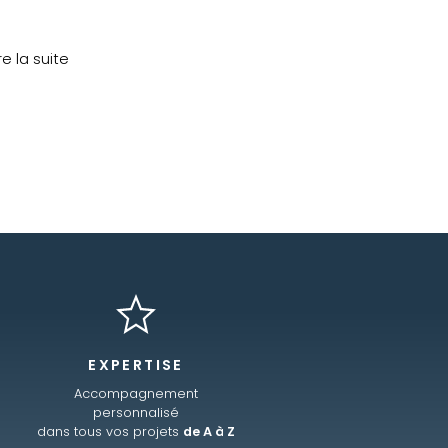
re la suite
EXPERTISE
Accompagnement
personnalisé
dans tous vos projets
de A à Z