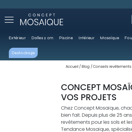
Extérieur
Dalles 2 cm
Piscine
Intérieur
Mosaïque
Fou
Destockage
Accueil
Blog
Conseils revêtements 
CONCEPT MOSAÏQU
VOS PROJETS
Chez Concept Mosaïque, chaque
bien fait. Depuis plus de 25 an
revêtements pour les sols et l
Tendance Mosaïque, spécialisé