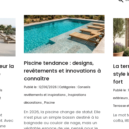
search
Piscine tendance : designs,
eur la
La ter
revêtements et innovations à
e
style 
connaître
fort
Publié le : 12/06/2026 | Catégories :
Conseils
ls
Publié le 
revêtements et inspirations
,
Inspirations
t
extérieurs
décorations
,
Piscine
Terrasse et
En 2026, la piscine change de statut. Elle
et
Le mot te
n’est plus un simple bassin destiné à la
nt. Avec
cotta, li
baignade ou couloir de nage, mais un
une
véritable espace de vie, pensé pour le