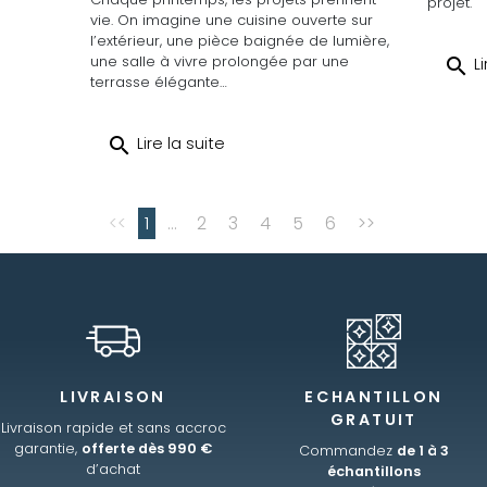
projet.
vie. On imagine une cuisine ouverte sur
l’extérieur, une pièce baignée de lumière,
une salle à vivre prolongée par une
search
Li
terrasse élégante…
search
Lire la suite
<<
1
...
2
3
4
5
6
>>
LIVRAISON
ECHANTILLON
GRATUIT
Livraison rapide et sans accroc
garantie,
offerte dès 990 €
Commandez
de 1 à 3
d’achat
échantillons