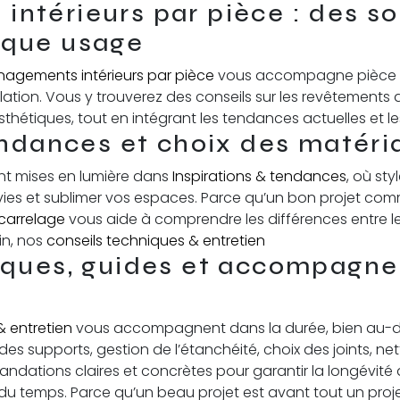
ntérieurs par pièce : des so
aque usage
agements intérieurs par pièce
vous accompagne pièce par
lation. Vous y trouverez des conseils sur les revêtements 
sthétiques, tout en intégrant les tendances actuelles et l
endances et choix des matéri
ont mises en lumière dans
Inspirations & tendances
, où sty
nvies et sublimer vos espaces. Parce qu’un bon projet co
carrelage
vous aide à comprendre les différences entre les
in, nos
conseils techniques & entretien
iques, guides et accompagne
& entretien
vous accompagnent dans la durée, bien au-de
 des supports, gestion de l’étanchéité, choix des joints, ne
ations claires et concrètes pour garantir la longévité 
l du temps. Parce qu’un beau projet est avant tout un proj