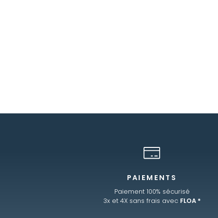
PAIEMENTS
Paiement 100% sécurisé
3x et 4X sans frais avec
FLOA *