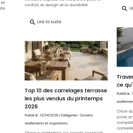
 et
confort, le design et la durabilité.
search
Li
ste
search
Lire la suite
Traver
ce qu'
Top 10 des carrelages terrasse
Publié le :
les plus vendus du printemps
revêtement
2026
Choix d
Publié le : 12/04/2026 | Catégories :
Conseils
pose, pr
complet
revêtements et inspirations
conseill
Chaque printemps, les projets prennent