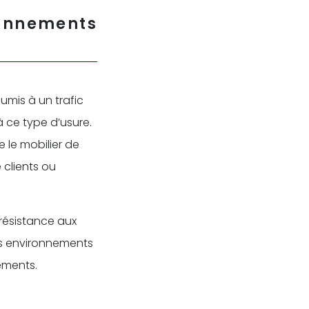
nnements
umis à un trafic
à ce type d’usure.
 le mobilier de
clients ou
 résistance aux
les environnements
ements.