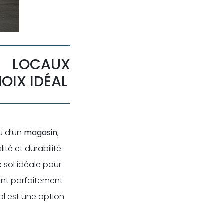
 LOCAUX
OIX IDÉAL
u d’un
magasin
,
té et durabilité.
sol idéale pour
ent parfaitement
l est une option