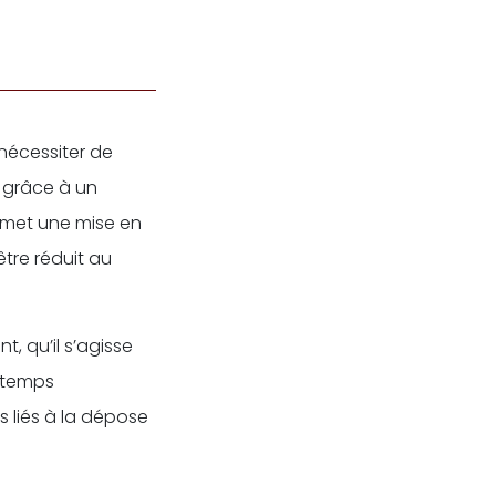
nécessiter de
 grâce à un
ermet une mise en
être réduit au
, qu’il s’agisse
e temps
s liés à la dépose