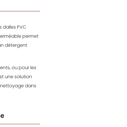
e
s dalles PVC
imperméable permet
 un détergent
ients, ou pour les
st une solution
on nettoyage dans
le