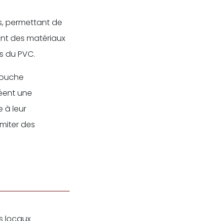
ns, permettant de
ment des matériaux
es du PVC.
touche
réent une
 à leur
imiter des
s locaux