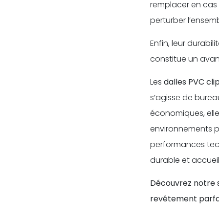
remplacer en cas d
perturber l’ensemb
Enfin, leur durabi
constitue un avan
Les
dalles PVC cli
s’agisse de bureau
économiques, elle
environnements pro
performances tech
durable et accueil
Découvrez notre s
revêtement parfai