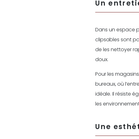
Un entreti
Dans un espace pro
clipsables sont pa
de les nettoyer r
doux.
Pour les magasins,
bureaux, où l’entr
idéale. Il résiste
les environnements
Une esthé