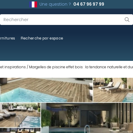
Une question ?
04 67 96 97 99
rnitures
Recherche par espace
et inspirations
Margelles de piscine effet bois : la tendance naturelle et d