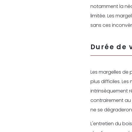
notamment la néces
limitée. Les marge
sans ces inconvéni
Durée de v
Les margelles de p
plus difficiles. Le
intrinsèquement ré
contrairement au 
ne se dégraderon
L'entretien du boi