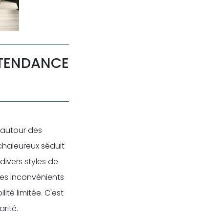
 TENDANCE
s autour des
chaleureux séduit
ivers styles de
 des inconvénients
lité limitée. C'est
rité.