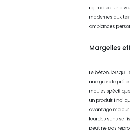
reproduire une va
modernes aux tein
ambiances person
Margelles ef
Le béton, lorsqu'il
une grande précisi
moules spécifiquem
un produit final q
avantage majeur e
lourdes sans se fi
peut ne pas repro