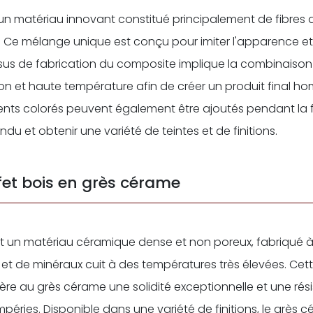
un matériau innovant constitué principalement de fibres 
. Ce mélange unique est conçu pour imiter l'apparence et 
ssus de fabrication du composite implique la combinaiso
on et haute température afin de créer un produit final h
ents colorés peuvent également être ajoutés pendant la 
ndu et obtenir une variété de teintes et de finitions.
fet bois en grès cérame
t un matériau céramique dense et non poreux, fabriqué à 
 et de minéraux cuit à des températures très élevées. Cet
re au grès cérame une solidité exceptionnelle et une rés
empéries. Disponible dans une variété de finitions, le grès