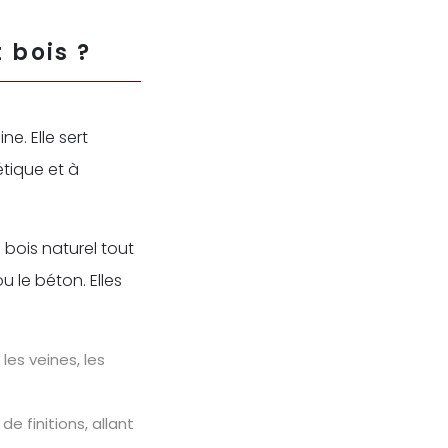
 bois ?
e. Elle sert
étique et à
 bois naturel tout
 le béton. Elles
les veines, les
 finitions, allant