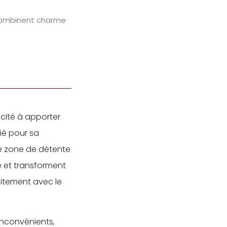
 combinent charme
acité à apporter
ié pour sa
ne zone de détente
e et transforment
aitement avec le
 inconvénients,