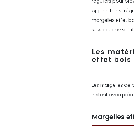
réguliers pour pré
applications fréq
margelles effet bo
savonneuse suffit
Les matéri
effet bois
Les margelles de p
imitent avec préci
Margelles ef