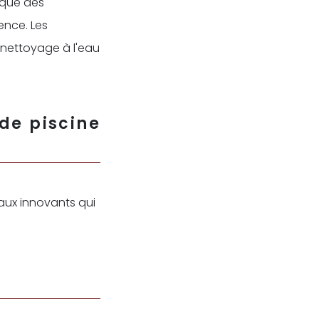
 que des
ence. Les
e nettoyage à l'eau
 de piscine
iaux innovants qui