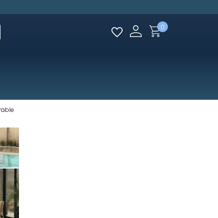
0
urable