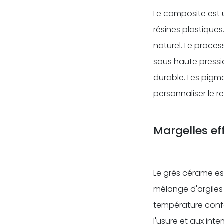
Le composite est 
résines plastiques
naturel. Le proce
sous haute pressi
durable. Les pigm
personnaliser le re
Margelles ef
Le grès cérame es
mélange d'argiles
température confè
l'usure et aux int