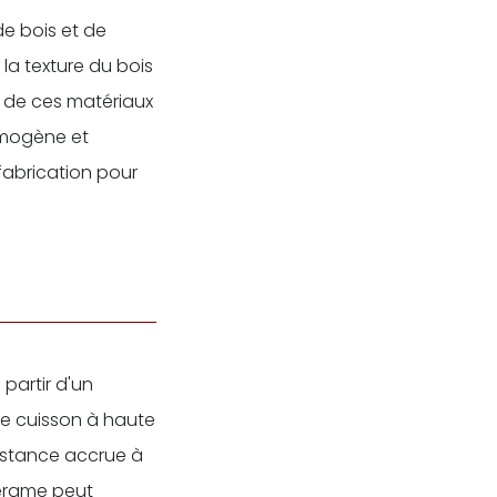
de bois et de
la texture du bois
n de ces matériaux
omogène et
fabrication pour
partir d'un
te cuisson à haute
istance accrue à
 cérame peut