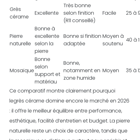
Très bonne
Grès
Excellente
selon finition
Facile
25 à 
cérame
(R11 conseillé)
Bonne à
Pierre
excellente
Bonne si finition
Moyen à
40 à 
naturelle
selon la
adaptée
soutenu
pierre
Bonne
Bonne,
selon
Mosaïque
notamment en
Moyen
35 à 
support et
zone humide
matériau
Ce comparatif montre clairement pourquoi
legrès cérame domine encore le marché en 2026
: il offre le meilleur équilibre entre performance,
esthétique, facilité d’entretien et budget. La pierre
naturelle reste un choix de caractère, tandis que