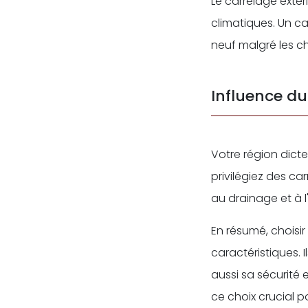
Le carrelage extéri
climatiques. Un c
neuf malgré les ch
Influence du
Votre région dicte
privilégiez des ca
au drainage et à l
En résumé, choisir
caractéristiques.
aussi sa sécurit
ce choix crucial p