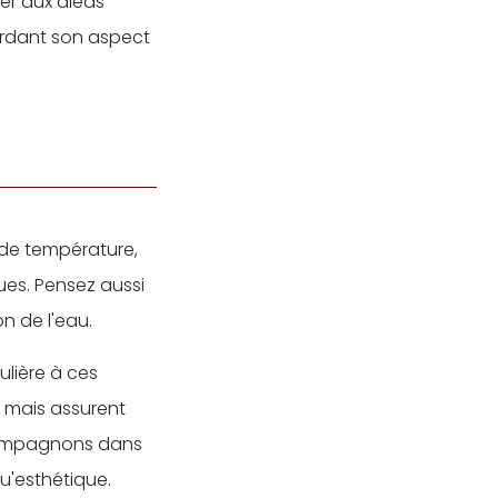
ster aux aléas
gardant son aspect
 de température,
ues. Pensez aussi
n de l'eau.
ulière à ces
, mais assurent
ccompagnons dans
qu'esthétique.