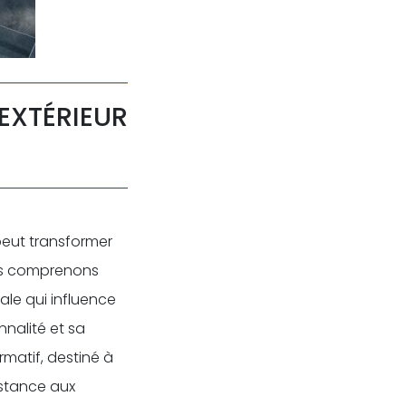
’EXTÉRIEUR
peut transformer
us comprenons
ale qui influence
nnalité et sa
rmatif, destiné à
istance aux