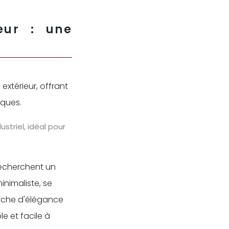
eur : une
xtérieur, offrant
iques.
striel, idéal pour
 recherchent un
inimaliste, se
ouche d'élégance
e et facile à