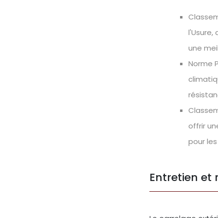
Classem
l'Usure,
une meil
Norme PE
climatiq
résista
Classeme
offrir u
pour les
Entretien et