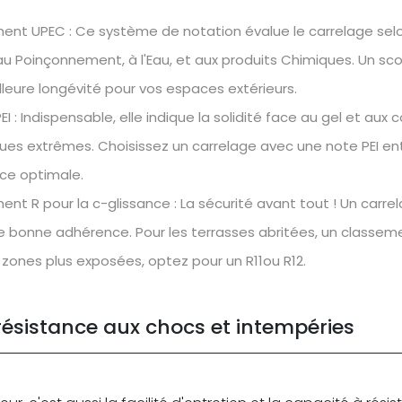
ent UPEC : Ce système de notation évalue le carrelage selo
 au Poinçonnement, à l'Eau, et aux produits Chimiques. Un sco
leure longévité pour vos espaces extérieurs.
I : Indispensable, elle indique la solidité face au gel et aux 
ues extrêmes. Choisissez un carrelage avec une note PEI en
nce optimale.
nt R pour la c-glissance : La sécurité avant tout ! Un carrel
ne bonne adhérence. Pour les terrasses abritées, un classeme
 zones plus exposées, optez pour un R11ou R12.
 résistance aux chocs et intempéries