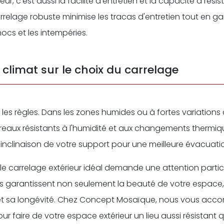
eur, c'est aussi la facilité d'entretien et la capacité à rési
arrelage robuste minimise les tracas d'entretien tout en 
ocs et les intempéries.
 climat sur le choix du carrelage
 les règles. Dans les zones humides ou à fortes variations
rreaux résistants à l'humidité et aux changements thermiq
'inclinaison de votre support pour une meilleure évacuatio
 le carrelage extérieur idéal demande une attention partic
 Ils garantissent non seulement la beauté de votre espace
é et sa longévité. Chez Concept Mosaïque, nous vous a
our faire de votre espace extérieur un lieu aussi résistant 