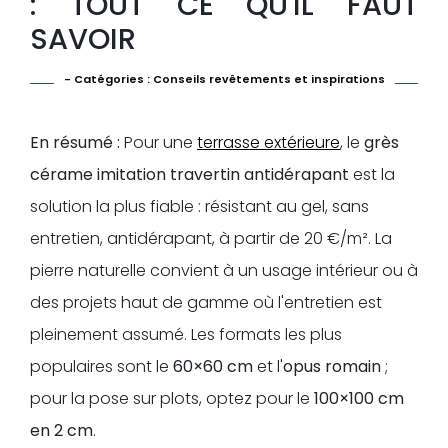
: TOUT CE QU'IL FAUT
SAVOIR
- Catégories :
Conseils revêtements et inspirations
En résumé :
Pour une
terrasse extérieure
, le
grès
cérame imitation travertin antidérapant
est la
solution la plus fiable : résistant au gel, sans
entretien, antidérapant, à partir de 20 €/m². La
pierre naturelle convient à un usage intérieur ou à
des projets haut de gamme où l'entretien est
pleinement assumé. Les formats les plus
populaires sont le
60×60 cm
et l'
opus romain
;
pour la pose sur plots, optez pour le
100×100 cm
en 2 cm
.