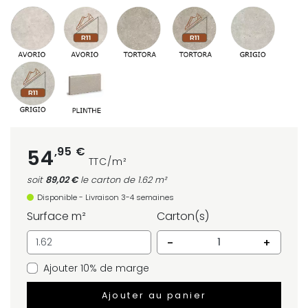
,95 €
54
TTC/m²
soit
89,02 €
le carton
de 1.62 m²
Disponible - Livraison 3-4 semaines
Surface m²
Carton(s)
-
+
Ajouter 10% de marge
Ajouter au panier