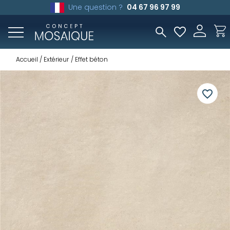
Une question ?
04 67 96 97 99
Accueil
Extérieur
Effet béton
favorite_border