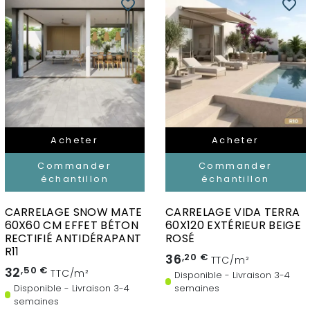
favorite_border
favorite_border
Acheter
Acheter
Commander
Commander
échantillon
échantillon
CARRELAGE SNOW MATE
CARRELAGE VIDA TERRA
60X60 CM EFFET BÉTON
60X120 EXTÉRIEUR BEIGE
RECTIFIÉ ANTIDÉRAPANT
ROSÉ
R11
36
,20 €
TTC/m²
32
,50 €
TTC/m²
Disponible - Livraison 3-4
Disponible - Livraison 3-4
semaines
semaines