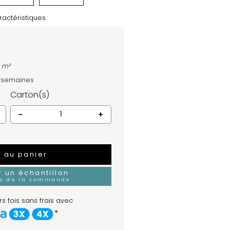
ractéristiques
4 m²
4 semaines
Carton(s)
-
+
r au panier
un échantillon
rs de la commande
s fois sans frais avec
*