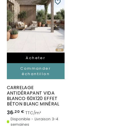
favorite_border
Acheter
Commander
échantillon
CARRELAGE
ANTIDÉRAPANT VIDA
BLANCO 60X120 EFFET
BÉTON BLANC MINÉRAL
36
,20 €
TTC/m²
Disponible - Livraison 3-4
semaines