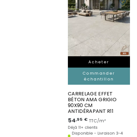
favorite_border
Acheter
Commander
échantillon
CARRELAGE EFFET
BÉTON AMA GRIGIO
90X90 CM
ANTIDÉRAPANT R11
54
,95 €
TTC/m²
Déjà 11+ clients
Disponible - Livraison 3-4