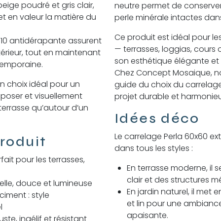
beige poudré et gris clair,
neutre permet de conserver l
et en valeur la matière du
perle minérale intactes dan
Ce produit est idéal pour le
 R10 antidérapante assurent
— terrasses, loggias, cour
xtérieur, tout en maintenant
son esthétique élégante et
temporaine.
Chez Concept Mosaique, no
n choix idéal pour un
guide du choix du carrelage
 poser et visuellement
projet durable et harmonieu
terrasse qu’autour d’un
Idées déco
Le carrelage Perla 60x60 ext
roduit
dans tous les styles :
ait pour les terrasses,
En terrasse moderne, il s
clair et des structures mé
relle, douce et lumineuse
En jardin naturel, il met e
ciment : style
et lin pour une ambianc
l
apaisante.
te, ingélif et résistant