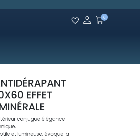
0
ANTIDÉRAPANT
0X60 EFFET
 MINÉRALE
xtérieur conjugue élégance
hnique.
ubtile et lumineuse, évoque la