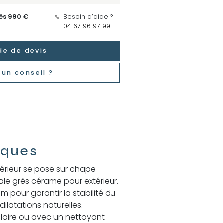
dès 990 €
Besoin d’aide ?
04 67 96 97 99
e de devis
'un conseil ?
iques
térieur se pose sur chape
le grès cérame pour extérieur.
m pour garantir la stabilité du
ilatations naturelles.
 claire ou avec un nettoyant