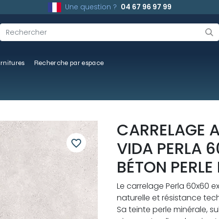
Une question ?
04 67 96 97 99
rnitures
Recherche par espace
CARRELAGE 
favorite_border
VIDA PERLA 6
BÉTON PERLE
Le carrelage Perla 60x60 e
naturelle et résistance tec
Sa teinte perle minérale, s