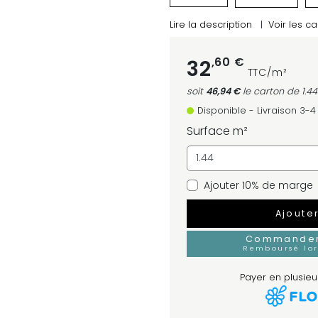
Lire la description
|
Voir les ca
,60 €
32
TTC/m²
soit
46,94 €
le carton
de 1.4
Disponible - Livraison 3-
Surface m²
Ajouter 10% de marge
Ajoute
Commander 
Remboursé lo
Payer en plusieur