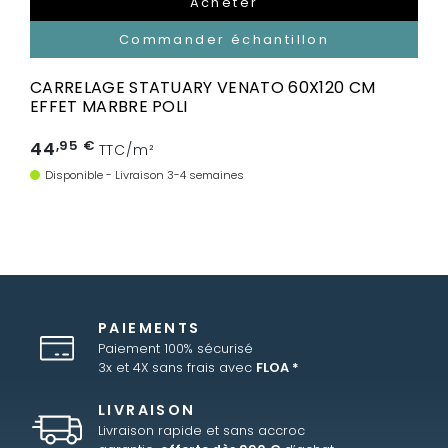
Acheter
Commander échantillon
CARRELAGE STATUARY VENATO 60X120 CM
EFFET MARBRE POLI
44
,95 €
TTC/m²
Disponible - Livraison 3-4 semaines
PAIEMENTS
Paiement 100% sécurisé
3x et 4X sans frais avec
FLOA *
LIVRAISON
Livraison rapide et sans accroc