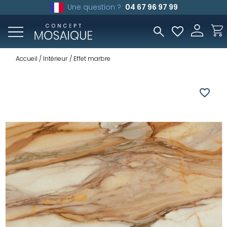
Une question ?
04 67 96 97 99
Accueil
Intérieur
Effet marbre
favorite_border