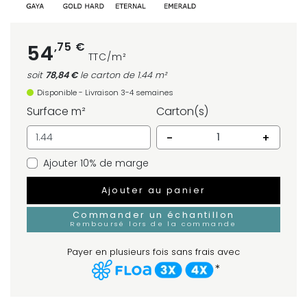
,75 €
54
TTC/m²
soit
78,84 €
le carton
de 1.44 m²
Disponible - Livraison 3-4 semaines
Surface m²
Carton(s)
-
+
Ajouter 10% de marge
Ajouter au panier
Commander un échantillon
Remboursé lors de la commande
Payer en plusieurs fois sans frais avec
*