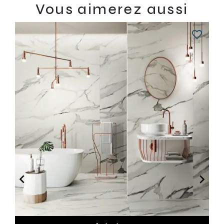
Vous aimerez aussi
favorite_border

