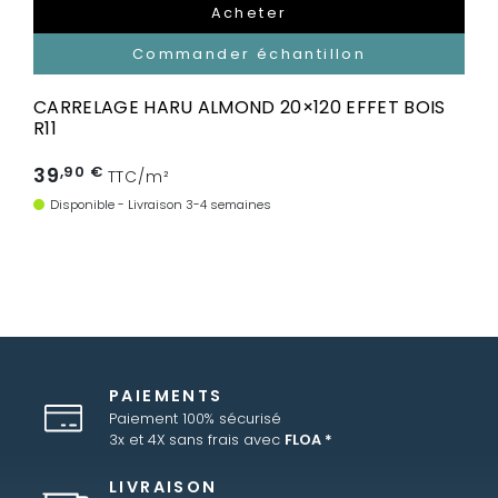
Acheter
Commander échantillon
CARRELAGE HARU ALMOND 20×120 EFFET BOIS
R11
39
,90 €
TTC/m²
Disponible - Livraison 3-4 semaines
PAIEMENTS
Paiement 100% sécurisé
3x et 4X sans frais avec
FLOA *
LIVRAISON