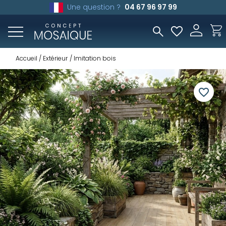
Une question ?
04 67 96 97 99
Accueil
Extérieur
Imitation bois
favorite_border