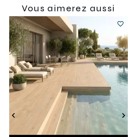
Vous aimerez aussi
favorite_border

