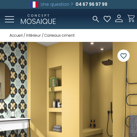
Une question ?
04 67 96 97 99
Accueil
Intérieur
Carreaux ciment
favorite_border