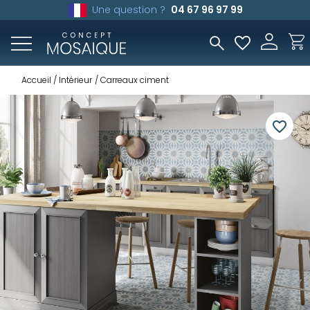
Une question ?
04 67 96 97 99
Accueil
Intérieur
Carreaux ciment
favorite_border