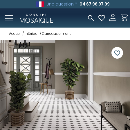
Une question ?
04 67 96 97 99
Accueil
Intérieur
Carreaux ciment
favorite_border