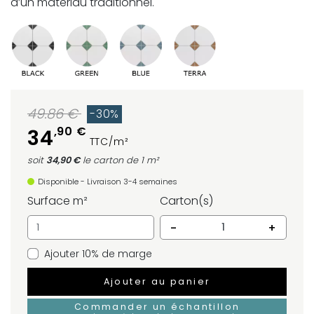
d’un matériau traditionnel.
49.86 €
-30%
,90 €
34
TTC/m²
soit
34,90 €
le carton
de 1 m²
Disponible - Livraison 3-4 semaines
Surface m²
Carton(s)
-
+
Ajouter 10% de marge
Ajouter au panier
Commander un échantillon