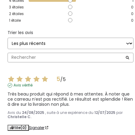
4
étoiles
1
3
étoiles
0
2
étoiles
0
1
étoile
0
Trier les avis
5
/
5
Avis vérifié
Très beau produit qui répond à mes attentes. À noter que 
ce carreau n’est pas rectifié. Le résultat est splendide ! Rien 
à dire sur la livraison non plus.
Avis du
24/08/2025
, suite à une expérience du
12/07/2025
par
Christelle C.
Utile
(0)
Signaler