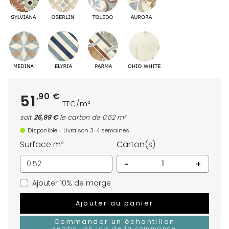
,90 €
51
TTC/m²
soit
26,99 €
le carton
de 0.52 m²
Disponible - Livraison 3-4 semaines
Surface m²
Carton(s)
-
+
Ajouter 10% de marge
Ajouter au panier
Commander un échantillon
Remboursé lors de la commande