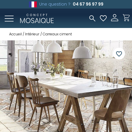
Une question ?
04 67 96 97 99
Accueil
Intérieur
Carreaux ciment
favorite_border