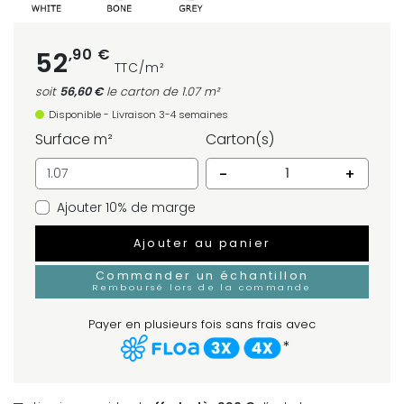
,90 €
52
TTC/m²
soit
56,60 €
le carton
de 1.07 m²
Disponible - Livraison 3-4 semaines
Surface m²
Carton(s)
-
+
Ajouter 10% de marge
Ajouter au panier
Commander un échantillon
Remboursé lors de la commande
Payer en plusieurs fois sans frais avec
*