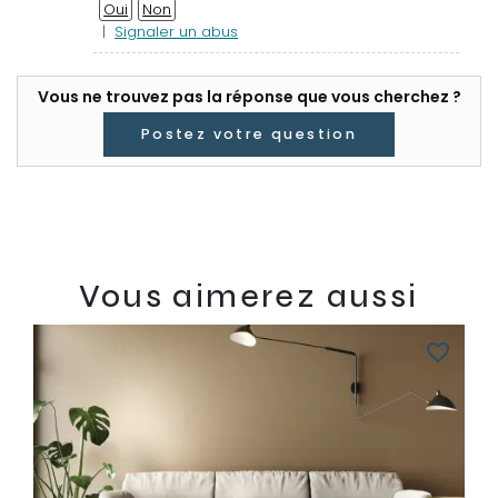
Oui
Non
|
Signaler un abus
Vous ne trouvez pas la réponse que vous cherchez ?
Postez votre question
Vous aimerez aussi
favorite_border