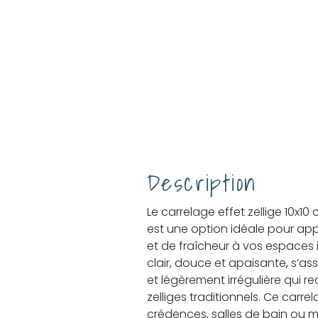
Description
Le carrelage effet zellige 10x
est une option idéale pour ap
et de fraîcheur à vos espaces in
clair, douce et apaisante, s’ass
et légèrement irrégulière qui re
zelliges traditionnels. Ce carre
crédences, salles de bain ou m