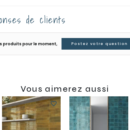
onses de clients
les produits pour le moment,
Postez votre question
Vous aimerez aussi
favorite_border
favorite_border