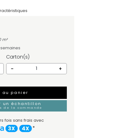
ractéristiques
0 m²
4 semaines
Carton(s)
-
+
r au panier
un échantillon
rs de la commande
s fois sans frais avec
*