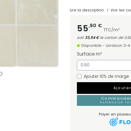
Lire la description
|
Voir les ca
,90 €
55
TTC/m²
soit
33,54 €
le carton
de 0.6
Disponible - Livraison 3-
Surface m²
Ajouter 10% de marge
Ajoute
Commander 
Remboursé lo
Payer en plusieur