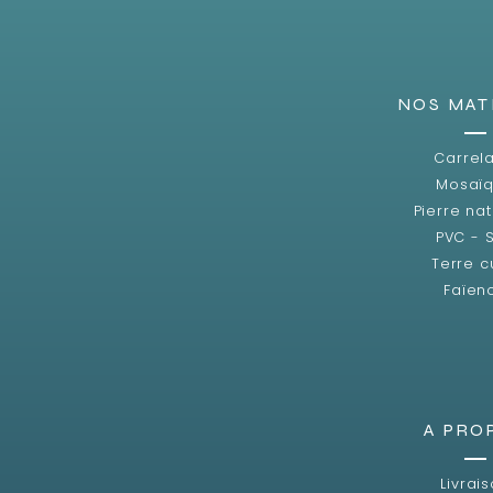
NOS MAT
Carrel
Mosaï
Pierre nat
PVC - 
Terre c
Faïen
A PRO
Livrai