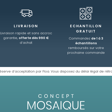
LIVRAISON
ECHANTILLON
GRATUIT
Livraison rapide et sans accroc
garantie,
offerte dès 990 €
Commandez
de 1 à 3
d’achat
échantillons
remboursés sur votre
prochaine commande
éserve d’acceptation par Floa. Vous disposez du délai légal de rétra