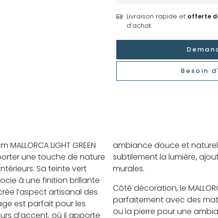
Livraison rapide et
offerte 
d’achat.
Demand
Besoin d
10 cm MALLORCA LIGHT GREEN
ambiance douce et naturelle
porter une touche de nature
subtilement la lumière, ajou
térieurs. Sa teinte vert
murales.
ocie à une finition brillante
Côté décoration, le MALLOR
crée l’aspect artisanal des
parfaitement avec des mat
lage est parfait pour les
ou la pierre pour une ambi
urs d’accent, où il apporte