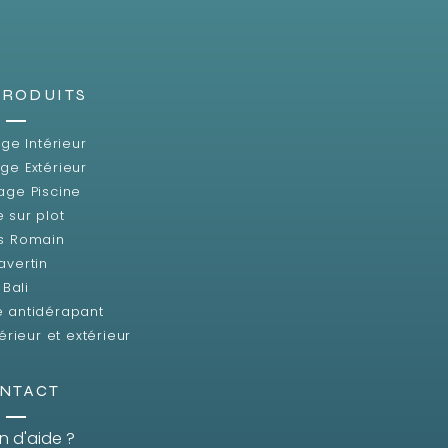
PRODUITS
ge Intérieur
ge Extérieur
age Piscine
e sur plot
s Romain
avertin
Bali
e antidérapant
érieur et extérieur
NTACT
n d'aide ?