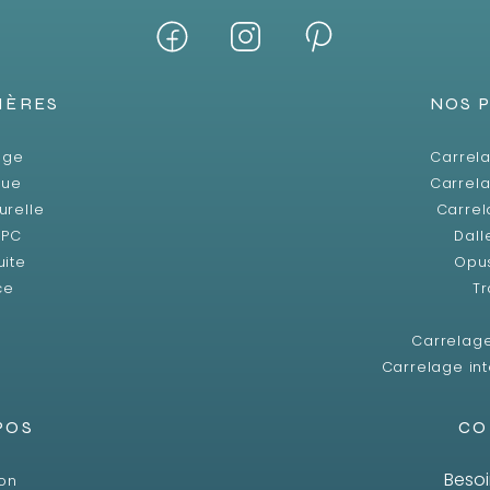
IÈRES
NOS 
age
Carrela
que
Carrela
urelle
Carrel
SPC
Dall
uite
Opu
ce
Tr
Carrelag
Carrelage int
POS
CO
Besoi
son