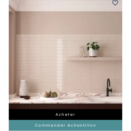
favorite_border
Acheter
Commander échantillon