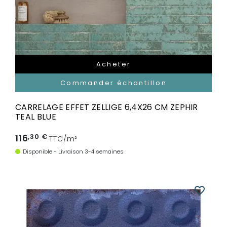
Acheter
Commander échantillon
CARRELAGE EFFET ZELLIGE 6,4X26 CM ZEPHIR
TEAL BLUE
116
,30 €
TTC/m²
Disponible - Livraison 3-4 semaines
favorite_border