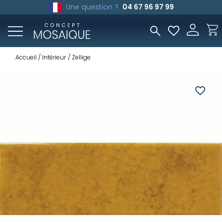
Une question ?
04 67 96 97 99
Accueil
Intérieur
Zellige
favorite_border