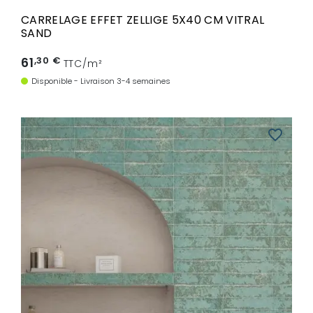
CARRELAGE EFFET ZELLIGE 5X40 CM VITRAL
SAND
61
,30 €
TTC/m²
Disponible - Livraison 3-4 semaines
favorite_border