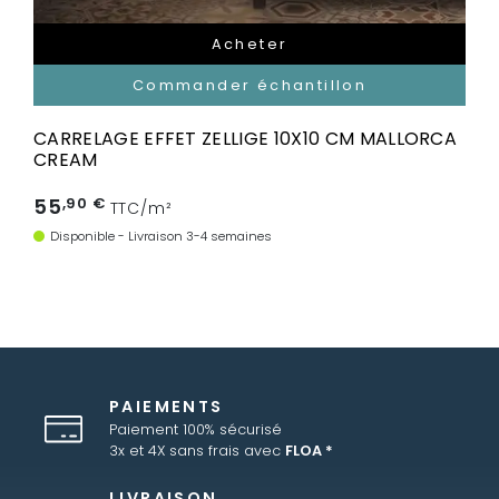
Acheter
Commander échantillon
CARRELAGE EFFET ZELLIGE 10X10 CM MALLORCA
CREAM
55
,90 €
TTC/m²
Disponible - Livraison 3-4 semaines
PAIEMENTS
Paiement 100% sécurisé
3x et 4X sans frais avec
FLOA *
LIVRAISON