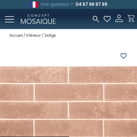
Une question ?
04 67 96 97 99
Accueil
Intérieur
Zellige
favorite_border