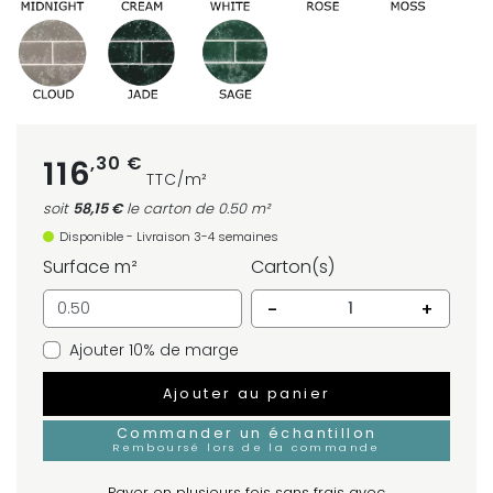
,30 €
116
TTC/m²
soit
58,15 €
le carton
de 0.50 m²
Disponible - Livraison 3-4 semaines
Surface m²
Carton(s)
-
+
Ajouter 10% de marge
Ajouter au panier
Commander un échantillon
Remboursé lors de la commande
Payer en plusieurs fois sans frais avec