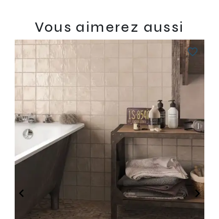
Vous aimerez aussi
favorite_border

