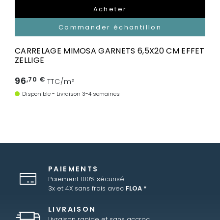
Acheter
Commander échantillon
CARRELAGE MIMOSA GARNETS 6,5X20 CM EFFET
ZELLIGE
96
,70 €
TTC/m²
Disponible - Livraison 3-4 semaines
PAIEMENTS
Paiement 100% sécurisé
3x et 4X sans frais avec
FLOA *
LIVRAISON
Livraison rapide et sans accroc