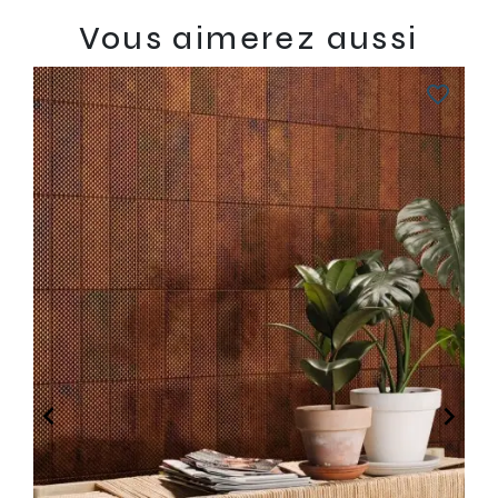
Vous aimerez aussi
favorite_border

