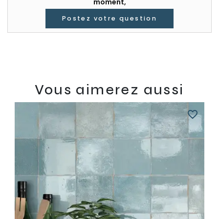
moment,
Postez votre question
Vous aimerez aussi
favorite_border