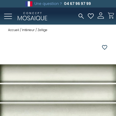
Une question ?
04 67 96 97 99
Accueil
Intérieur
Zellige
favorite_border