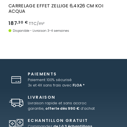
CARRELAGE EFFET ZELLIGE 6,4X26 CM KOI
ACQUA
187
,30 €
TTC/m²
Disponible - Livraison 3-4 semaines
PAIEMENTS
Paiement 100% sécurisé
3x et 4X sans frais avec
FLOA *
LIVRAISON
Livraison rapide et sans accroc
garantie,
offerte dès 990 €
d’achat
ECHANTILLON GRATUIT
Commandez
de 1 à 3 échantillons