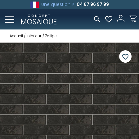
Une question ?
04 67 96 97 99
Accueil
Intérieur
Zellige
favorite_border