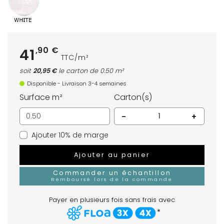
,90 €
41
TTC/m²
soit
20,95 €
le carton
de 0.50 m²
Disponible - Livraison 3-4 semaines
Surface m²
Carton(s)
-
+
Ajouter 10% de marge
Ajouter au panier
Commander un échantillon
Remboursé lors de la commande
Payer en plusieurs fois sans frais avec
*