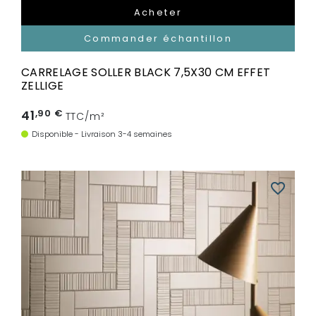
Acheter
Commander échantillon
CARRELAGE SOLLER BLACK 7,5X30 CM EFFET
ZELLIGE
41
,90 €
TTC/m²
Disponible - Livraison 3-4 semaines
favorite_border