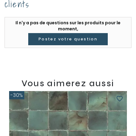
clients
Il n'y a pas de questions sur les produits pour le
moment,
Postez votre question
Vous aimerez aussi
-30%
favorite_border