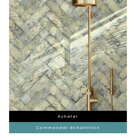
favorite_border
Acheter
Commander échantillon