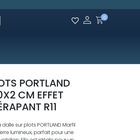
0
LOTS PORTLAND
0X2 CM EFFET
ÉRAPANT R11
a dalle sur plots PORTLAND Marfil
rre lumineux, parfait pour une
uotidien. Elle est idéale pour un