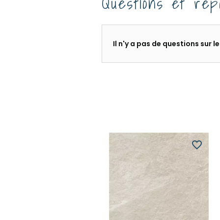
Questions et rép
Il n'y a pas de questions sur 
favorite_border