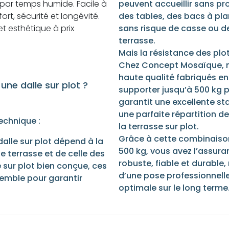
par temps humide. Facile à
peuvent accueillir sans pr
ort, sécurité et longévité.
des tables, des bacs à pl
et esthétique à prix
sans risque de casse ou d
terrasse.
Mais la résistance des plot
Chez Concept Mosaïque, no
haute qualité fabriqués e
une dalle sur plot ?
supporter jusqu’à 500 kg 
garantit une excellente sta
une parfaite répartition d
echnique :
la terrasse sur plot.
Grâce à cette combinaison
alle sur plot dépend à la
500 kg, vous avez l’assura
le terrasse et de celle des
robuste, fiable et durable
e sur plot bien conçue, ces
d’une pose professionnelle
semble pour garantir
optimale sur le long terme