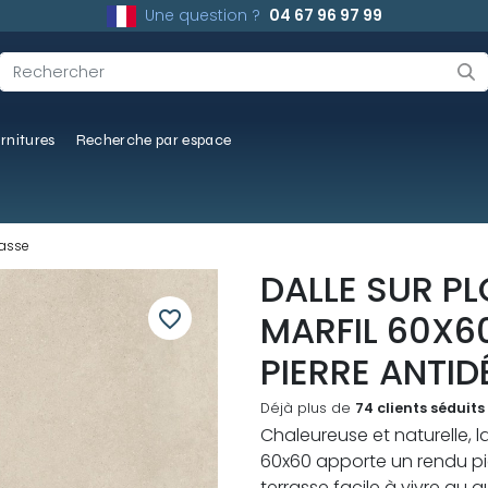
Une question ?
04 67 96 97 99
rnitures
Recherche par espace
rasse
DALLE SUR P
favorite_border
MARFIL 60X6
PIERRE ANTID
Déjà plus de
74 clients séduits
Chaleureuse et naturelle, l
60x60 apporte un rendu pie
terrasse facile à vivre au q