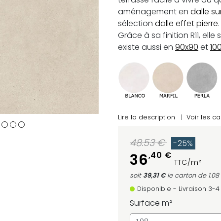
aménagement en
dalle su
sélection
dalle effet pierre
.
Grâce à sa finition R11, elle
existe aussi en
90x90
et
10
Lire la description
|
Voir les ca
48.53 €
-25%
,40 €
36
TTC/m²
soit
39,31 €
le carton
de 1.08
Disponible - Livraison 3-4
Surface m²