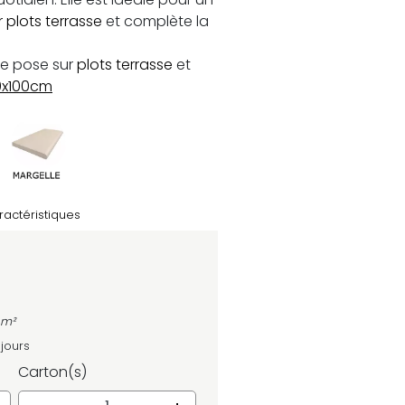
r plots terrasse
et complète la
 se pose sur
plots terrasse
et
0x100cm
ractéristiques
 m²
 jours
Carton(s)