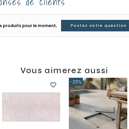
onses de clients
les produits pour le moment,
Postez votre question
Vous aimerez aussi
-25%
favorite_border
favorite_border