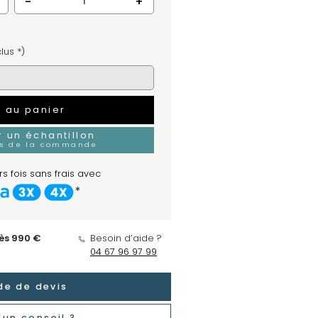
-
+
lus *)
r au panier
un échantillon
rs de la commande
s fois sans frais avec
*
dès 990 €
Besoin d’aide ?
04 67 96 97 99
e de devis
'un conseil ?