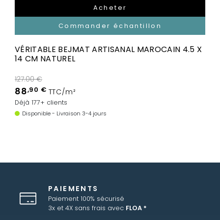
Acheter
Commander échantillon
VÉRITABLE BEJMAT ARTISANAL MAROCAIN 4.5 X
14 CM NATUREL
127.00 €
88
,90 €
TTC/m²
Déjà 177+ clients
Disponible - Livraison 3-4 jours
PAIEMENTS
Paiement 100% sécurisé
3x et 4X sans frais avec
FLOA *