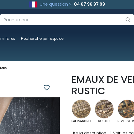
Une question ?
04 67 96 97 99
rnitures
Recherche par espace
ierre
EMAUX DE VE
favorite_border
RUSTIC
Lire la description
|
Voir les ca