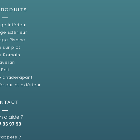
PRODUITS
ge Intérieur
ge Extérieur
age Piscine
e sur plot
s Romain
avertin
Bali
e antidérapant
érieur et extérieur
NTACT
n d'aide ?
7 96 97 99
 rappelé ?