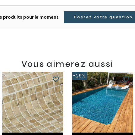
les produits pour le moment,
Postez votre question
Vous aimerez aussi
-25%
favorite_border
favorite_border