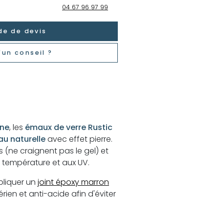
04 67 96 97 99
e de devis
'un conseil ?
ine
, les
émaux de verre Rustic
au naturelle
avec effet pierre.
s (ne craignent pas le gel) et
e température et aux UV.
pliquer un
joint époxy marron
rien et anti-acide afin d'éviter