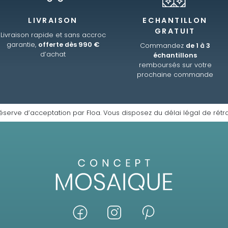
LIVRAISON
ECHANTILLON
GRATUIT
Livraison rapide et sans accroc
garantie,
offerte dès 990 €
Commandez
de 1 à 3
d’achat
échantillons
remboursés sur votre
prochaine commande
éserve d’acceptation par Floa. Vous disposez du délai légal de rétra