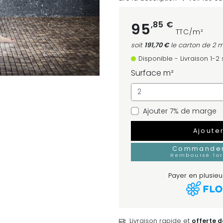
,85 €
95
TTC/m²
soit
191,70 €
le carton
de 2 m
Disponible - Livraison 1-
Surface m²
Ajouter 7% de marge
Ajoute
Commander 
Remboursé lo
Payer en plusieur
Livraison rapide et
offerte 