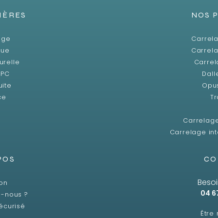
IÈRES
NOS 
age
Carrela
que
Carrela
urelle
Carrel
SPC
Dall
uite
Opu
ce
Tr
Carrelag
Carrelage int
POS
CO
Besoi
son
04 6
-nous ?
écurisé
Être