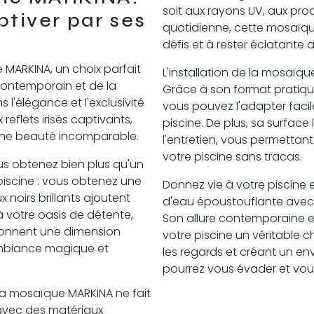
soit aux rayons UV, aux prod
ptiver par ses
quotidienne, cette mosaïque
défis et à rester éclatante a
 MARKINA, un choix parfait
L'installation de la mosaïqu
ontemporain et de la
Grâce à son format pratique
 l'élégance et l'exclusivité
vous pouvez l'adapter faci
eflets irisés captivants,
piscine. De plus, sa surface 
 une beauté incomparable.
l'entretien, vous permettan
votre piscine sans tracas.
s obtenez bien plus qu'un
piscine : vous obtenez une
Donnez vie à votre piscine 
 noirs brillants ajoutent
d'eau époustouflante avec 
 votre oasis de détente,
Son allure contemporaine et
i donnent une dimension
votre piscine un véritable 
ambiance magique et
les regards et créant un e
pourrez vous évader et vou
a mosaïque MARKINA ne fait
avec des matériaux