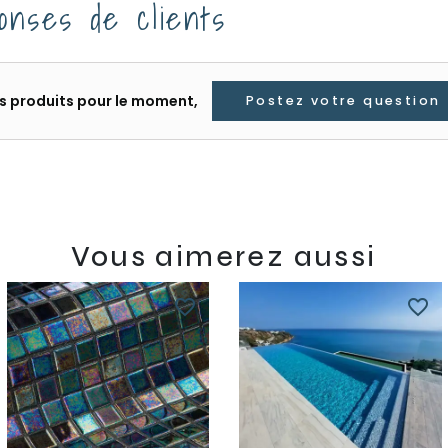
onses de clients
les produits pour le moment,
Postez votre question
Vous aimerez aussi
favorite_border
favorite_border