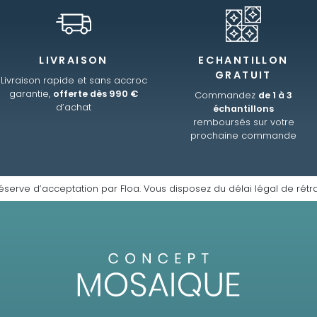
LIVRAISON
ECHANTILLON
GRATUIT
Livraison rapide et sans accroc
garantie,
offerte dès 990 €
Commandez
de 1 à 3
d’achat
échantillons
remboursés sur votre
prochaine commande
éserve d’acceptation par Floa. Vous disposez du délai légal de rétra