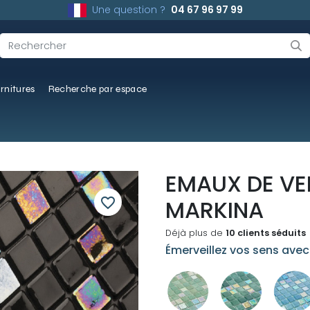
Une question ?
04 67 96 97 99
rnitures
Recherche par espace
EMAUX DE VE
favorite_border
MARKINA
Déjà plus de
10 clients séduits
Émerveillez vos sens ave