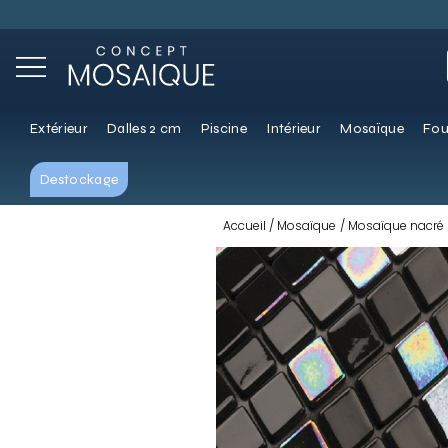
Extérieur
Dalles 2 cm
Piscine
Intérieur
Mosaïque
Fou
Destockage
Accueil
Mosaïque
Mosaïque nacré