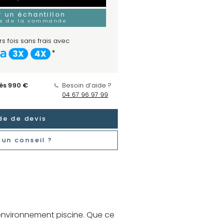
un échantillon
rs de la commande
s fois sans frais avec
*
dès 990 €
Besoin d’aide ?
04 67 96 97 99
e de devis
'un conseil ?
'environnement piscine. Que ce