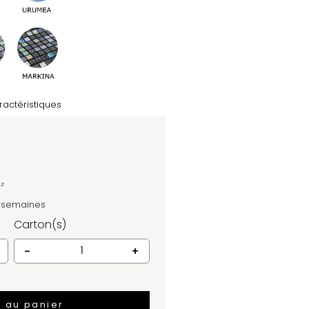
ractéristiques
²
4 semaines
Carton(s)
-
+
r au panier