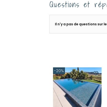
Questions et rép
Il n'y a pas de questions sur 
-20%
favorite_border