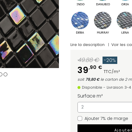
Lire la description
|
Voir les ca
49.88 €
-20%
,90 €
39
TTC/m²
soit
79,80 €
le carton
de 2 m
Disponible - Livraison 3-
Surface m²
Ajouter 7% de marge
Ajoute