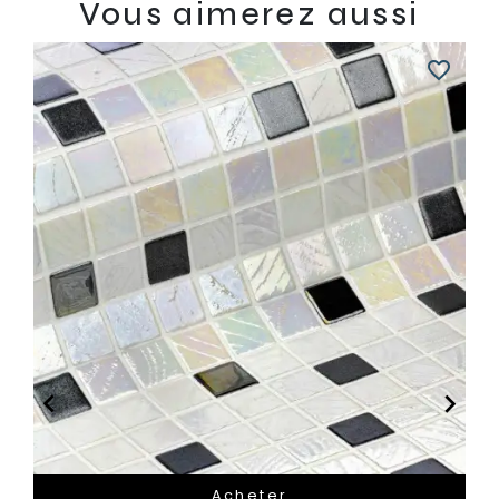
Vous aimerez aussi
favorite_border


Acheter