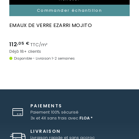
Commander échantillon
EMAUX DE VERRE EZARRI MOJITO
112
,05 €
TTC/m²
Déjà 18+ clients
Disponible - Livraison 1-2 semaines
PAIEMENTS
Paiement 100% sécurisé
3x et 4X sans frais avec
FLOA *
LIVRAISON
Livraison rapide et sans accroc