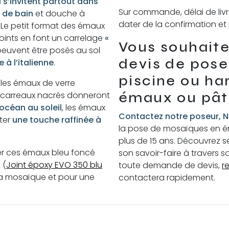
 s’invitent partout dans
Sur commande, délai de livr
e de bain
et douche à
dater de la confirmation 
. Le petit format des émaux
joints en font un carrelage
«
Vous souhaite
euvent être posés au sol
devis de pose
 à l’italienne
.
piscine ou 
, les émaux de verre
émaux ou pâte
s carreaux nacrés donneront
océan au soleil
, les émaux
Contactez notre poseur, N
rter
une touche raffinée à
la pose de mosaïques en é
plus de 15 ans. Découvrez s
ter ces émaux bleu foncé
son savoir-faire à travers s
 (
Joint époxy EVO 350 blu
toute demande de devis,
r
 la mosaïque et pour une
contactera rapidement.