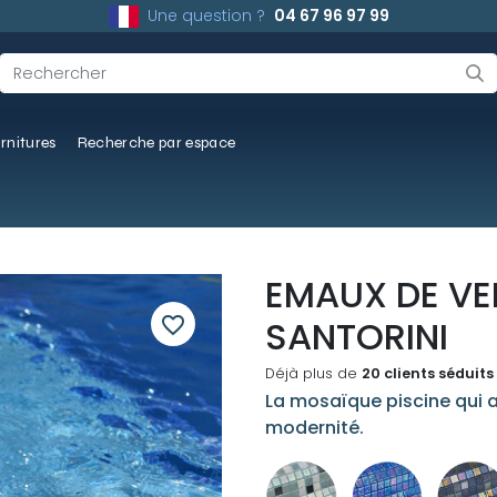
Une question ?
04 67 96 97 99
rnitures
Recherche par espace
EMAUX DE VE
favorite_border
SANTORINI
Déjà plus de
20 clients séduits
La mosaïque piscine qui al
modernité.