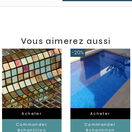
Vous aimerez aussi
-20%
favorite_border
favorite_border
Acheter
Acheter
Commander
Commander
échantillon
échantillon