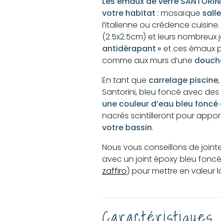
Les émaux de verre SANTORINI
votre habitat
: mosaïque
sall
l’italienne ou crédence cuisine
(2.5x2.5cm) et leurs nombreux 
antidérapant »
et ces émaux p
comme aux murs d’une
douche
En tant que
carrelage piscine
Santorini, bleu foncé avec de
une couleur d’eau bleu foncé 
nacrés scintilleront pour appo
votre bassin
.
Nous vous conseillons de join
avec un joint époxy bleu foncé
zaffiro
) pour mettre en valeur
Caractéristiques