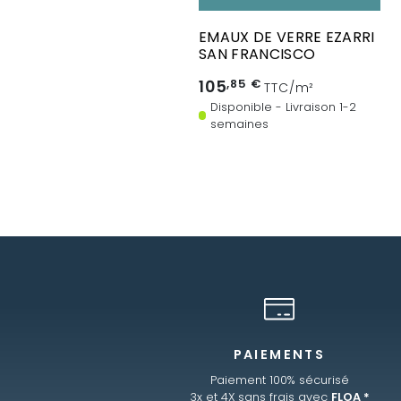
EMAUX DE VERRE EZARRI
SAN FRANCISCO
105
,85 €
TTC/m²
Disponible - Livraison 1-2
semaines
PAIEMENTS
Paiement 100% sécurisé
3x et 4X sans frais avec
FLOA *