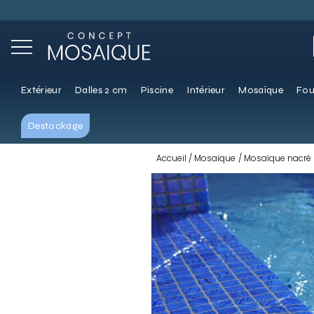
Extérieur
Dalles 2 cm
Piscine
Intérieur
Mosaïque
Fou
Destockage
Accueil
Mosaïque
Mosaïque nacré