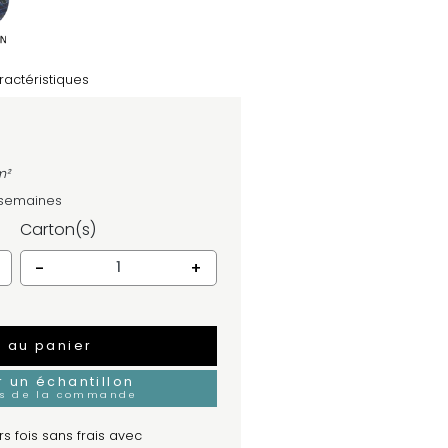
ractéristiques
m²
2 semaines
Carton(s)
-
+
r au panier
un échantillon
rs de la commande
s fois sans frais avec