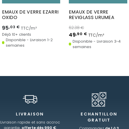
EMAUX DE VERRE EZARRI
EMAUX DE VERRE
OXIDO
REVIGLASS URUMEA
95
,03 €
62.38 €
TTC/m²
49
,90 €
Déjà 10+ clients
TTC/m²
Disponible - Livraison 1-2
Disponible - Livraison 3-4
semaines
semaines
LIVRAISON
ECHANTILLON
GRATUIT
Livraison rapide et sans accroc
garantie,
offerte dès 990 €
Commandez
de 1 à 3