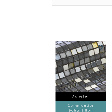
favorite_border
Acheter
Commander
échantillon