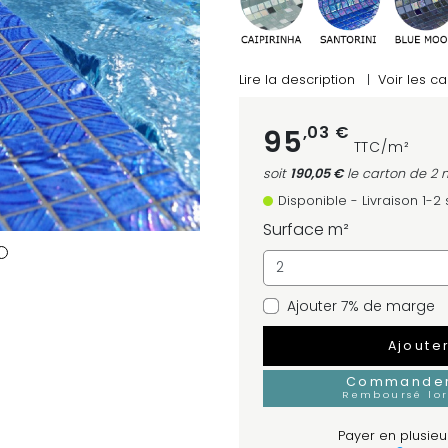
Lire la description
|
Voir les ca
,03 €
95
TTC/m²
soit
190,05 €
le carton
de 2 
Disponible - Livraison 1-
Surface m²
Ajouter 7% de marge
Ajoute
Commander 
Remboursé lo
Payer en plusieur