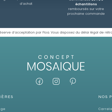
d’achat
échantillons
remboursés sur votre
prochaine commande
éserve d’acceptation par Floa. Vous disposez du délai légal de rétra
IÈRES
NOS 
age
Carrela