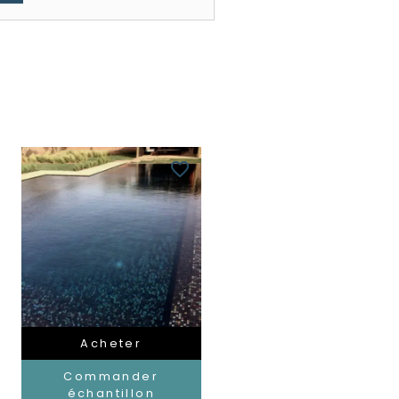
favorite_border
Acheter
Commander
échantillon