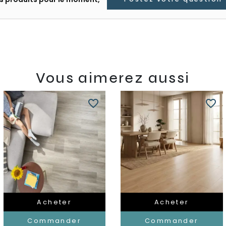
Vous aimerez aussi
favorite_border
favorite_border
Acheter
Acheter
Commander
Commander