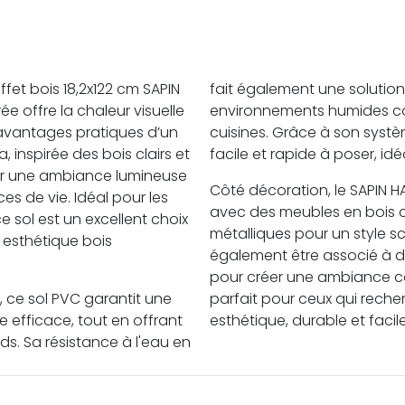
effet bois 18,2x122 cm SAPIN
fait également une solution
 offre la chaleur visuelle
environnements humides com
 avantages pratiques d’un
cuisines. Grâce à son systè
, inspirée des bois clairs et
facile et rapide à poser, idé
éer une ambiance lumineuse
Côté décoration, le SAPIN 
s de vie. Idéal pour les
avec des meubles en bois c
 sol est un excellent choix
métalliques pour un style s
 esthétique bois
également être associé à de
pour créer une ambiance co
 ce sol PVC garantit une
parfait pour ceux qui reche
 efficace, tout en offrant
esthétique, durable et facile
ds. Sa résistance à l'eau en