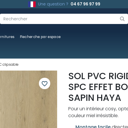
Une question ?
04 67 96 97 99
rnitures
Recherche par espace
 clipsable
SOL PVC RIGI
favorite_border
SPC EFFET BO
SAPIN HAYA
Pour un intérieur cosy, opt
couleur miel irrésistible.
Montage facile
directe