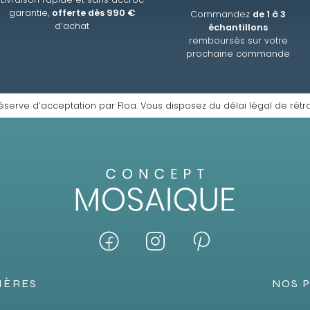
garantie,
offerte dès 990 €
Commandez
de 1 à 3
d’achat
échantillons
remboursés sur votre
prochaine commande
éserve d’acceptation par Floa. Vous disposez du délai légal de rétra
IÈRES
NOS 