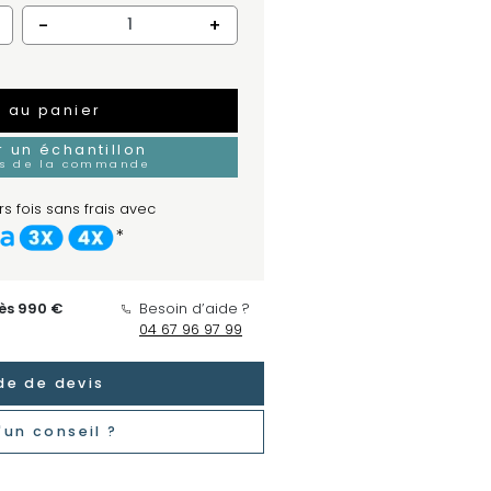
-
+
r au panier
un échantillon
rs de la commande
s fois sans frais avec
*
dès 990 €
Besoin d’aide ?
04 67 96 97 99
e de devis
'un conseil ?