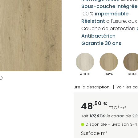
Sous-couche intégrée
100 %
imperméable
Résistant
a l'usure, au
Couche de protection
Antibactérien
Garantie 30 ans
Lire la description
|
Voir les ca
,50 €
48
TTC/m²
soit
107,67 €
le carton
de 2.2
Disponible - Livraison 3-
Surface m²