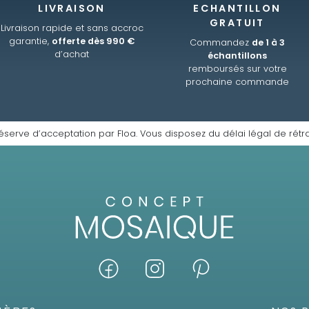
LIVRAISON
ECHANTILLON
GRATUIT
Livraison rapide et sans accroc
garantie,
offerte dès 990 €
Commandez
de 1 à 3
d’achat
échantillons
remboursés sur votre
prochaine commande
éserve d’acceptation par Floa. Vous disposez du délai légal de rétra