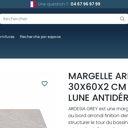
Une question ?
04 67 96 97 99
rnitures
Recherche par espace
MARGELLE AR
favorite_border
30X60X2 CM 
LUNE ANTIDÉ
ARDESIA GREY est une marg
au bord arrondi finition de
structurer le tour du bass