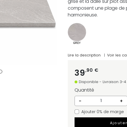
grise et la dalle sur plot
composent une plage de p
harmonieuse.
Lire la description
|
Voir les ca
,90 €
39
Disponible - Livraison 3-
Quantité
-
+
Ajouter 0% de marge
Ajoute