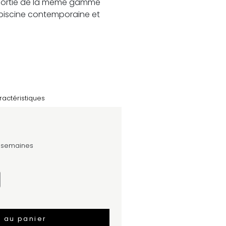
 assortie de la même gamme
iscine contemporaine et
ractéristiques
4 semaines
r au panier