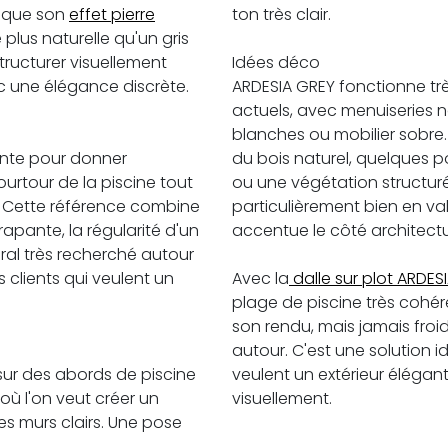
s que son
effet pierre
ton très clair.
 plus naturelle qu'un gris
structurer visuellement
Idées déco
c une élégance discrète.
ARDESIA GREY fonctionne trè
actuels, avec menuiseries n
blanches ou mobilier sobre.
ante pour donner
du bois naturel, quelques po
rtour de la piscine tout
ou une végétation structuré
ir. Cette référence combine
particulièrement bien en val
érapante, la régularité d'un
accentue le côté architectu
éral très recherché autour
s clients qui veulent un
Avec la
dalle sur plot ARDES
plage de piscine très cohé
son rendu, mais jamais froide
autour. C'est une solution id
sur des abords de piscine
veulent un extérieur élégan
ù l'on veut créer un
visuellement.
s murs clairs. Une pose