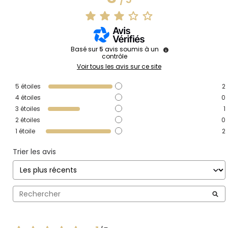
Basé sur
5
avis soumis à un
contrôle
Voir tous les avis sur ce site
5
étoiles
2
4
étoiles
0
3
étoiles
1
2
étoiles
0
1
étoile
2
Trier les avis