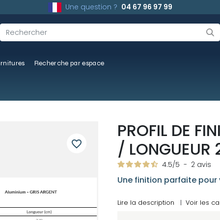
Une question ?
04 67 96 97 99
rnitures
Recherche par espace
PROFIL DE FI
favorite_border
/ LONGUEUR 
4.5
/
5
-
2
avis
Une finition parfaite pour
Lire la description
|
Voir les ca