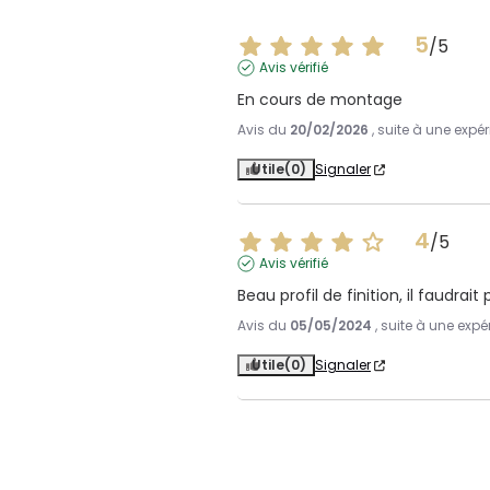
5
/
5
Avis vérifié
En cours de montage
Avis du
20/02/2026
, suite à une exp
Utile
(0)
Signaler
4
/
5
Avis vérifié
Beau profil de finition, il faudrait 
Avis du
05/05/2024
, suite à une exp
Utile
(0)
Signaler