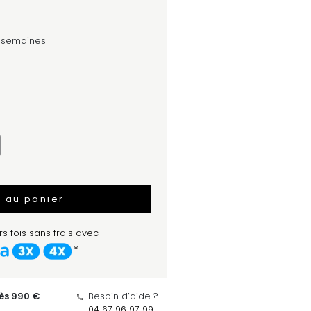
4 semaines
r au panier
s fois sans frais avec
*
dès 990 €
Besoin d’aide ?
04 67 96 97 99