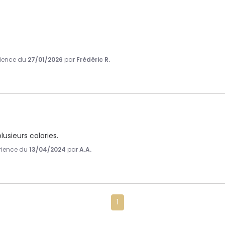
érience du
27/01/2026
par
Frédéric R.
plusieurs colories.
érience du
13/04/2024
par
A.A.
1