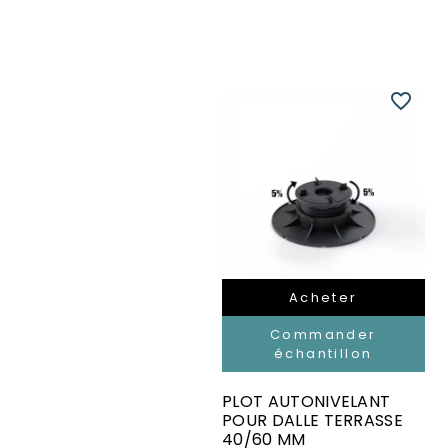
favorite_border
Acheter
Commander
échantillon
PLOT AUTONIVELANT
POUR DALLE TERRASSE
40/60 MM