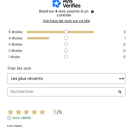
Basé sur
4
avis soumis à un
contrôle
Voir tous les avis sur ce site
5
étoiles
3
4
étoiles
1
3
étoiles
0
2
étoiles
0
1
étoile
0
Trier les avis
5
/
5
Avis vérifié
ras.bien