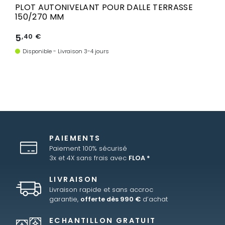
PLOT AUTONIVELANT POUR DALLE TERRASSE
150/270 MM
5
,40 €
Disponible - Livraison 3-4 jours
PAIEMENTS
Paiement 100% sécurisé
3x et 4X sans frais avec
FLOA *
LIVRAISON
Livraison rapide et sans accroc
garantie,
offerte dès 990 €
d’achat
ECHANTILLON GRATUIT