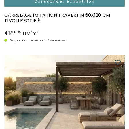
Commander échantillon
CARRELAGE IMITATION TRAVERTIN 60X120 CM
TIVOLI RECTIFIÉ
41
,90 €
TTC/m²
Disponible - Livraison 3-4 semaines
favorite_border