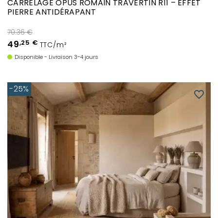
CARRELAGE OPUS ROMAIN TRAVERTIN R11 – EFFET
PIERRE ANTIDÉRAPANT
70.36 €
49
,25 €
TTC/m²
Disponible - Livraison 3-4 jours
-25%
favorite_border