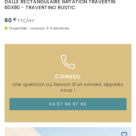
DALLE RECTANGULAIRE IMITATION TRAVERTIN
60X90 - TRAVERTINO RUSTIC
60
€
TTC/m²
Disponible - Livraison 3-4 semaines
CONSEIL
Une question ou besoin d’un conseil, appelez
nous !
04 67 96 97 99
favorite_border