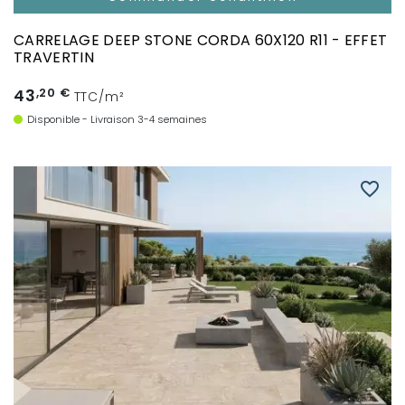
CARRELAGE DEEP STONE CORDA 60X120 R11 - EFFET
TRAVERTIN
43
,20 €
TTC/m²
Disponible - Livraison 3-4 semaines
favorite_border