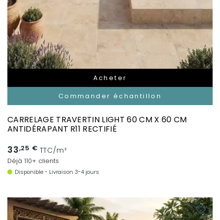
Acheter
Commander échantillon
CARRELAGE TRAVERTIN LIGHT 60 CM X 60 CM
ANTIDÉRAPANT R11 RECTIFIÉ
33
,25 €
TTC/m²
Déjà 110+ clients
Disponible - Livraison 3-4 jours
favorite_border