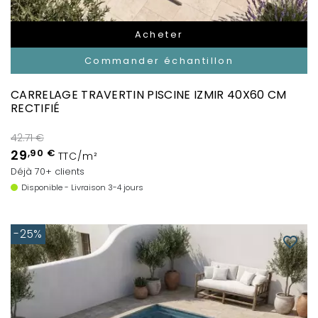
Acheter
Commander échantillon
CARRELAGE TRAVERTIN PISCINE IZMIR 40X60 CM
RECTIFIÉ
42.71 €
29
,90 €
TTC/m²
Déjà 70+ clients
Disponible - Livraison 3-4 jours
-25%
favorite_border