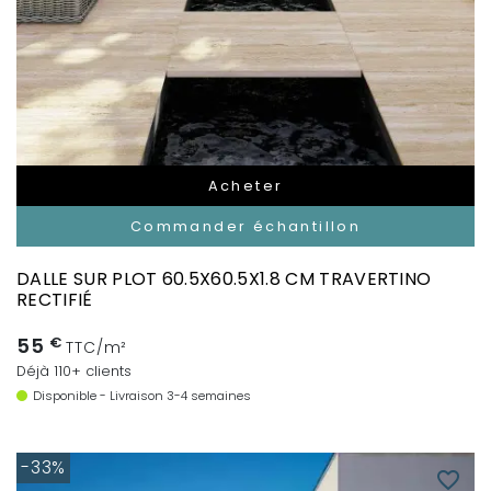
Acheter
Commander échantillon
DALLE SUR PLOT 60.5X60.5X1.8 CM TRAVERTINO
RECTIFIÉ
55
€
TTC/m²
Déjà 110+ clients
Disponible - Livraison 3-4 semaines
-33%
favorite_border