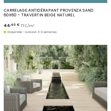
CARRELAGE ANTIDÉRAPANT PROVENZA SAND
60X60 – TRAVERTIN BEIGE NATUREL
44
,40 €
TTC/m²
Disponible - Livraison 3-4 semaines
favorite_border