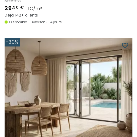
39.86 €
29
,90 €
TTC/m²
Déjà 142+ clients
Disponible - Livraison 3-4 jours
-30%
favorite_border