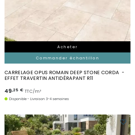
Acheter
Commander échantillon
CARRELAGE OPUS ROMAIN DEEP STONE CORDA -
EFFET TRAVERTIN ANTIDÉRAPANT R11
49
,25 €
TTC/m²
Disponible - Livraison 3-4 semaines
favorite_border