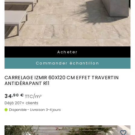
Acheter
Commander échantillon
CARRELAGE IZMIR 60X120 CM EFFET TRAVERTIN
ANTIDÉRAPANT R11
34
,90 €
TTC/m²
Déjà 207+ clients
Disponible - Livraison 3-4 jours
favorite_border