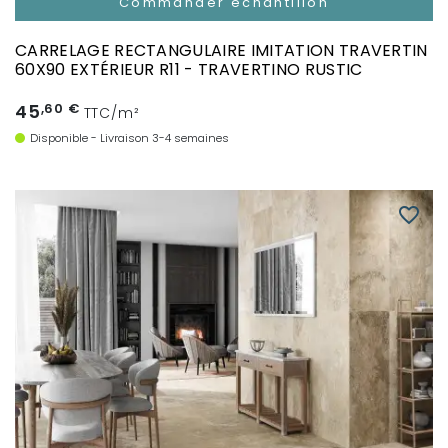
Commander échantillon
CARRELAGE RECTANGULAIRE IMITATION TRAVERTIN
60X90 EXTÉRIEUR R11 - TRAVERTINO RUSTIC
45
,60 €
TTC/m²
Disponible - Livraison 3-4 semaines
favorite_border