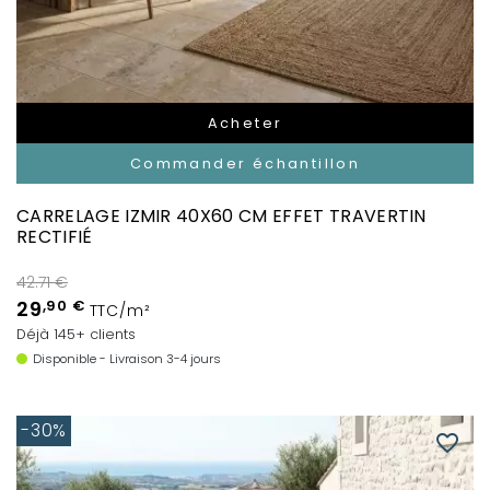
Acheter
Commander échantillon
CARRELAGE IZMIR 40X60 CM EFFET TRAVERTIN
RECTIFIÉ
42.71 €
29
,90 €
TTC/m²
Déjà 145+ clients
Disponible - Livraison 3-4 jours
-30%
favorite_border