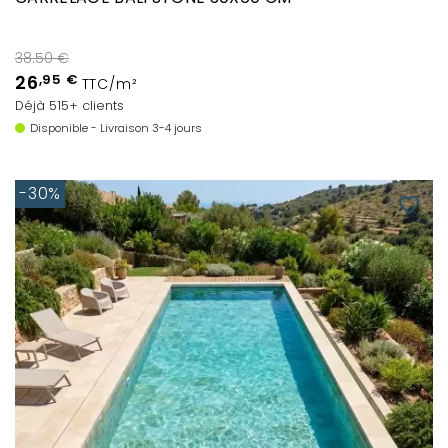
38.50 €
26
,95 €
TTC/m²
Déjà 515+ clients
Disponible - Livraison 3-4 jours
-30%
favorite_border