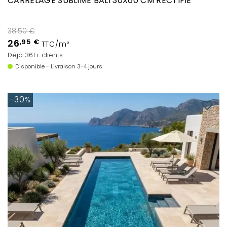
CARRELAGE SUBLIME BALI 30X60 CM RECTIFIÉ
38.50 €
26
,95 €
TTC/m²
Déjà 361+ clients
Disponible - Livraison 3-4 jours
-30%
favorite_border