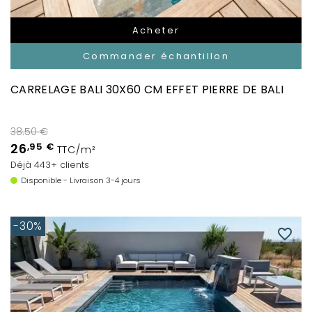
Acheter
Commander échantillon
CARRELAGE BALI 30X60 CM EFFET PIERRE DE BALI
38.50 €
26
,95 €
TTC/m²
Déjà 443+ clients
Disponible - Livraison 3-4 jours
-30%
favorite_border