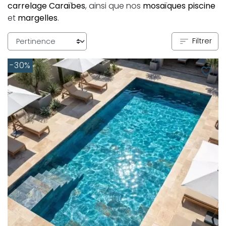
carrelage Caraïbes
, ainsi que nos
mosaïques piscine
et
margelles
.
Filtrer
-30%
favorite_border