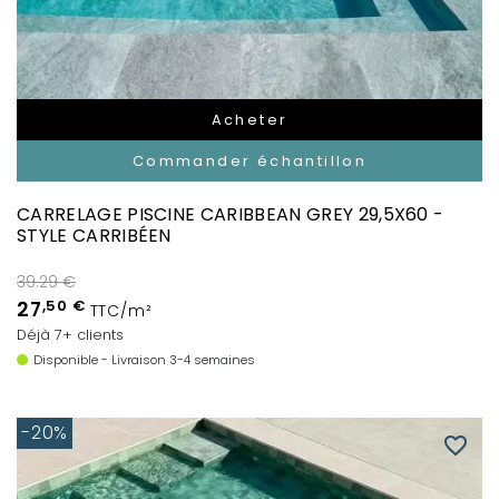
Acheter
Commander échantillon
CARRELAGE PISCINE CARIBBEAN GREY 29,5X60 -
STYLE CARRIBÉEN
39.29 €
27
,50 €
TTC/m²
Déjà 7+ clients
Disponible - Livraison 3-4 semaines
-20%
favorite_border