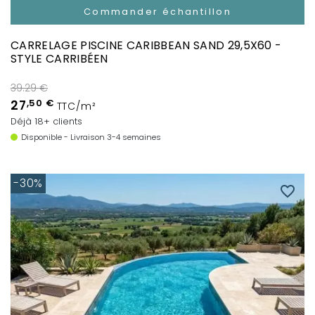
Commander échantillon
CARRELAGE PISCINE CARIBBEAN SAND 29,5X60 -
STYLE CARRIBÉEN
39.29 €
27
,50 €
TTC/m²
Déjà 18+ clients
Disponible - Livraison 3-4 semaines
-30%
favorite_border