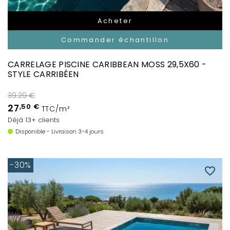
Acheter
Commander échantillon
CARRELAGE PISCINE CARIBBEAN MOSS 29,5X60 -
STYLE CARRIBÉEN
39.29 €
27
,50 €
TTC/m²
Déjà 13+ clients
Disponible - Livraison 3-4 jours
-30%
favorite_border