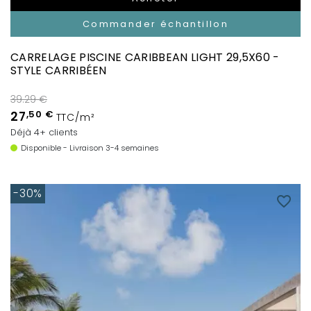
Commander échantillon
CARRELAGE PISCINE CARIBBEAN LIGHT 29,5X60 -
STYLE CARRIBÉEN
39.29 €
27
,50 €
TTC/m²
Déjà 4+ clients
Disponible - Livraison 3-4 semaines
-30%
favorite_border