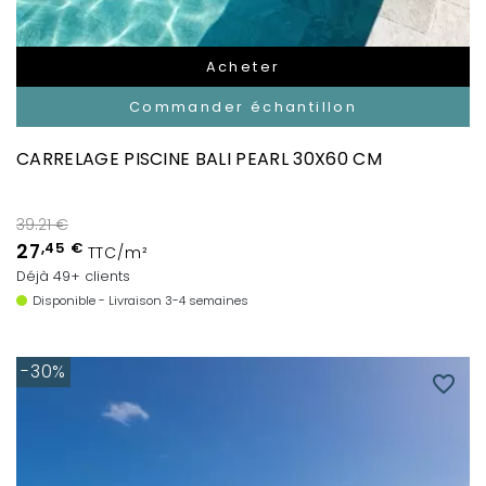
Acheter
Commander échantillon
CARRELAGE PISCINE BALI PEARL 30X60 CM
39.21 €
27
,45 €
TTC/m²
Déjà 49+ clients
Disponible - Livraison 3-4 semaines
-30%
favorite_border