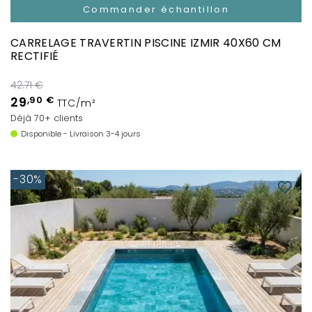
Commander échantillon
CARRELAGE TRAVERTIN PISCINE IZMIR 40X60 CM
RECTIFIÉ
42.71 €
29
,90 €
TTC/m²
Déjà 70+ clients
Disponible - Livraison 3-4 jours
-30%
favorite_border