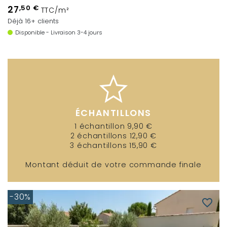
27
,50 €
TTC/m²
Déjà 16+ clients
Disponible - Livraison 3-4 jours
ÉCHANTILLONS
1 échantillon 9,90 €
2 échantillons 12,90 €
3 échantillons 15,90 €
Montant déduit de votre commande finale
-30%
favorite_border