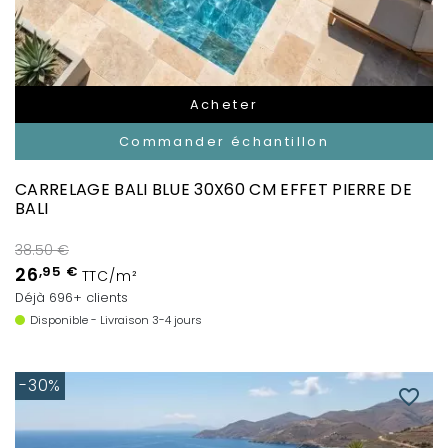
Acheter
Commander échantillon
CARRELAGE BALI BLUE 30X60 CM EFFET PIERRE DE
BALI
38.50 €
26
,95 €
TTC/m²
Déjà 696+ clients
Disponible - Livraison 3-4 jours
-30%
favorite_border