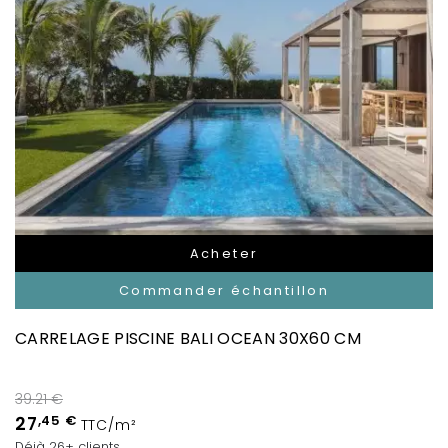
Acheter
Commander échantillon
CARRELAGE PISCINE BALI OCEAN 30X60 CM
39.21 €
27
,45 €
TTC/m²
Déjà 26+ clients