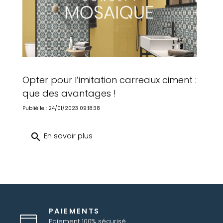
Opter pour l’imitation carreaux ciment :
que des avantages !
Publié le : 24/01/2023 09:18:38
search
En savoir plus
PAIEMENTS
Paiement 100% sécurisé