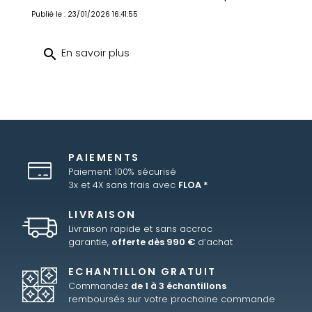
Publié le : 23/01/2026 16:41:55
search
En savoir plus
PAIEMENTS
Paiement 100% sécurisé
3x et 4X sans frais avec
FLOA *
LIVRAISON
Livraison rapide et sans accroc
garantie,
offerte dès 990 €
d’achat
ECHANTILLON GRATUIT
Commandez
de 1 à 3 échantillons
remboursés sur votre prochaine commande