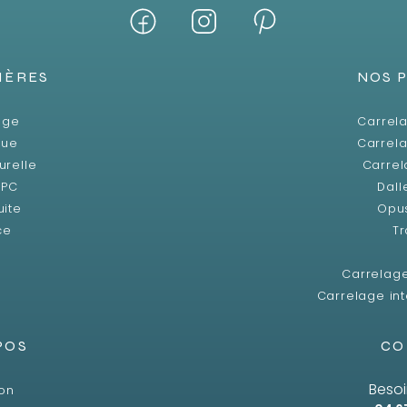
IÈRES
NOS 
age
Carrela
que
Carrela
urelle
Carrel
SPC
Dall
uite
Opu
ce
Tr
Carrelag
Carrelage int
POS
CO
Besoi
son