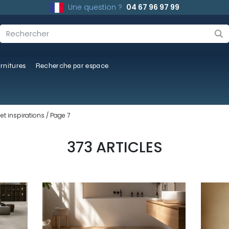
Une question ?
04 67 96 97 99
rnitures
Recherche par espace
et inspirations
Page 7
373 ARTICLES