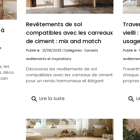
Revêtements de sol
Trave
 à
compatibles avec les carreaux
vieilli
de ciment : mix and match
usage
s
Publié le : 21/08/2025 | Catégories :
Conseils
Publié le :
revêtements et inspirations
revêtement
, les
Découvrez les revêtements de sol
Traverti
es déco
compatibles avec les carreaux de ciment
chaque 
cain
pour un rendu harmonieux et élégant.
propres 
search
Lire la suite
search
Li