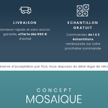
LIVRAISON
ECHANTILLON
GRATUIT
Livraison rapide et sans accroc
garantie,
offerte dès 990 €
Commandez
de 1 à 3
d’achat
échantillons
remboursés sur votre
prochaine commande
éserve d’acceptation par Floa. Vous disposez du délai légal de rétra