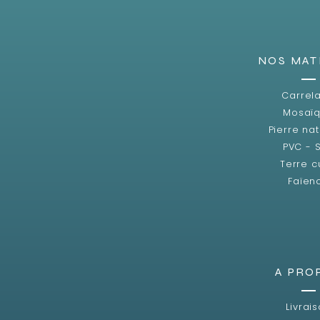
NOS MAT
Carrel
Mosaï
Pierre nat
PVC - 
Terre c
Faïen
A PRO
Livrai