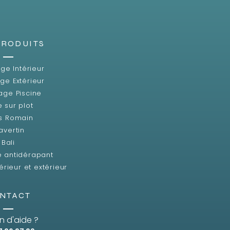
PRODUITS
ge Intérieur
ge Extérieur
age Piscine
e sur plot
s Romain
avertin
Bali
e antidérapant
érieur et extérieur
NTACT
n d'aide ?