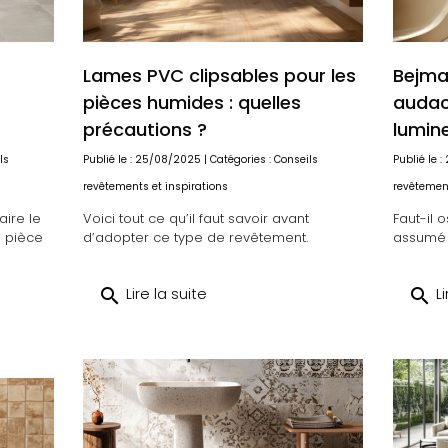
Lames PVC clipsables pour les
Bejmat
pièces humides : quelles
audaci
précautions ?
lumin
ls
Publié le : 25/08/2025 | Catégories :
Conseils
Publié le 
revêtements et inspirations
revêtement
aire le
Voici tout ce qu’il faut savoir avant
Faut-il 
e pièce
d’adopter ce type de revêtement.
assumé 
search
Lire la suite
search
Li