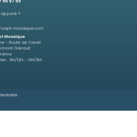
7 96 97 99
 rappelé ?
ncept-mosaique.com
t Mosaïque
ne - Route de Canet
rmont-l'Hérault
France
Ven. : 8h/12H - 13h/18h
dentialité