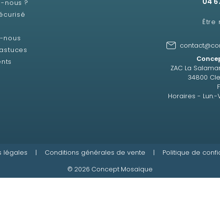
04 6
-nous ?
écurisé
Être
z-nous
contact@co
 astuces
Concep
ents
ZAC La Salama
34800 Cle
Horaires - Lun.-
 légales
|
Conditions générales de vente
|
Politique de confi
© 2026 Concept Mosaïque