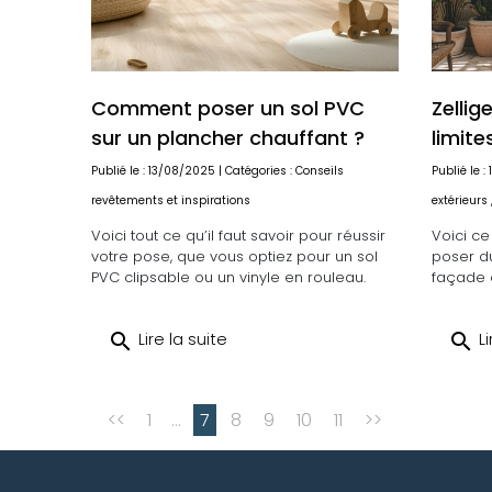
Comment poser un sol PVC
Zellig
sur un plancher chauffant ?
limite
Publié le : 13/08/2025 | Catégories :
Conseils
Publié le :
revêtements et inspirations
extérieurs
Voici tout ce qu’il faut savoir pour réussir
Voici ce
votre pose, que vous optiez pour un sol
poser du
PVC clipsable ou un vinyle en rouleau.
façade o
search
Lire la suite
search
Li
<<
1
...
7
8
9
10
11
>>