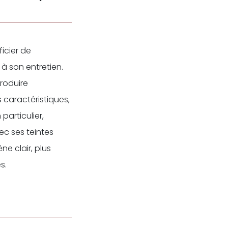
icier de
 à son entretien.
roduire
s caractéristiques,
particulier,
ec ses teintes
ne clair, plus
s.