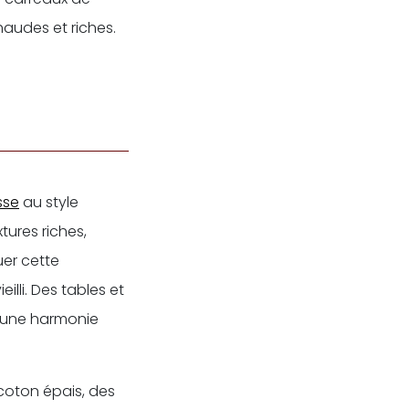
chaudes et riches.
sse
au style
tures riches,
er cette
lli. Des tables et
t une harmonie
 coton épais, des