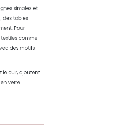
ignes simples et
n, des tables
ment. Pour
 textiles comme
avec des motifs
le cuir, ajoutent
 en verre