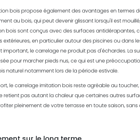
ation bois propose également des avantages en termes de
ment au bois, qui peut devenir glissant lorsqu'il est mouil
ion bois sont conçus avec des surfaces antidérapantes, ce
s extérieures, en particulier autour des piscines ou dans le
fait important, le carrelage ne produit pas d'échardes. La s
isée pour marcher pieds nus, ce qui est une préoccupat
ois naturel notamment lors de la période estivale.
ort, le carrelage imitation bois reste agréable au toucher
l ne retient pas autant la chaleur que certaines autres surfa
ofiter pleinement de votre terrasse en toute saison, sans
ement sur le long terme