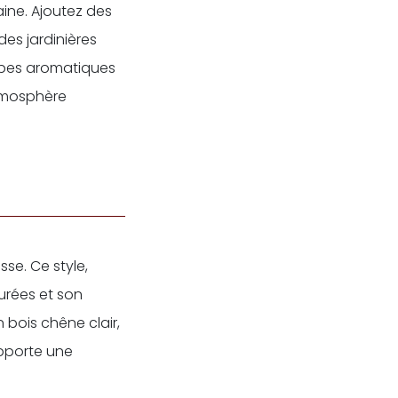
aine. Ajoutez des
es jardinières
erbes aromatiques
atmosphère
se. Ce style,
purées et son
n bois chêne clair,
apporte une