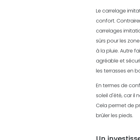
Le carrelage imit
confort. Contraire
carrelages imitat
sûrs pour les zone
à la pluie. Autre 
agréable et sécur
les terrasses en b
En termes de conf
soleil d'été, car i
Cela permet de pr
brûler les pieds.
Un investiss