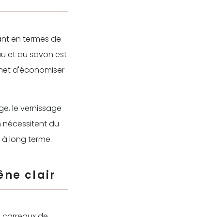
tant en termes de
eau et au savon est
rmet d'économiser
age, le vernissage
en nécessitent du
 à long terme.
êne clair
s carreaux de