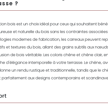
asse ?
tion bois est un choix idéal pour ceux qui souhaitent bénéf
ureuse et naturelle du bois sans les contraintes associées
ogies modernes de fabrication, les carreaux peuvent rep
ifs et textures du bois, allant des grains subtils aux nœud
lusion de bois véritable. Les coloris chêne et chêne clair, en 
he d'élégance intemporelle à votre terrasse. Le chêne, av
donne un rendu rustique et traditionnelle, tandis que le chê
t parfaitement aux designs contemporains et scandinave
ort