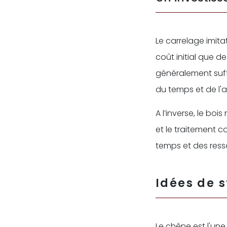
Le carrelage imita
coût initial que d
généralement suff
du temps et de l'a
A l’inverse, le boi
et le traitement c
temps et des ress
Idées de s
Le chêne est l'une