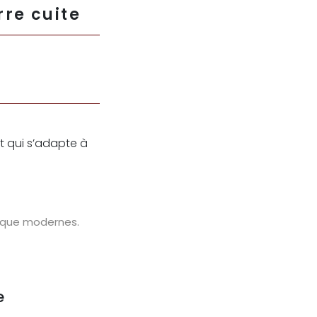
rre cuite
nt qui s’adapte à
ls que modernes.
e