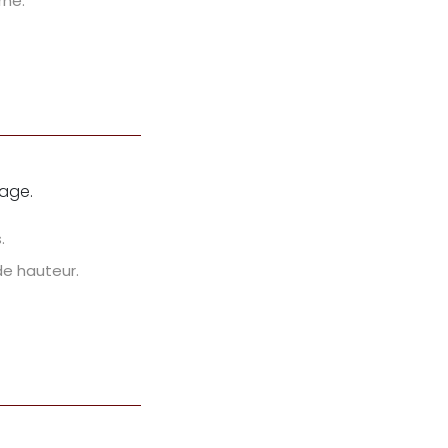
rne.
lage.
.
e hauteur.