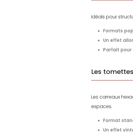
Idéals pour struc
Formats popu
Un effet all
Parfait pour 
Les tomettes
Les carreaux hexa
espaces.
Format stan
Un effet vin