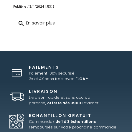
Publié le : 13/11/2024 11:53:19
search
En savoir plus
PAIEMENTS
Paiement 100% sécurisé
3x et 4X sans frais avec
FLOA *
LIVRAISON
Livraison rapide et sans accroc
garantie,
offerte dès 990 €
d’achat
ECHANTILLON GRATUIT
Commandez
de 1 à 3 échantillons
remboursés sur votre prochaine commande