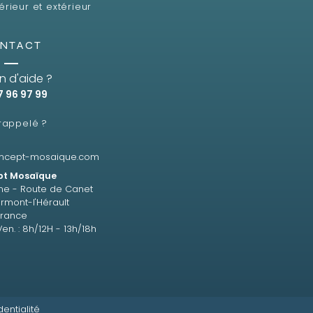
érieur et extérieur
NTACT
n d'aide ?
7 96 97 99
 rappelé ?
ncept-mosaique.com
t Mosaïque
ne - Route de Canet
rmont-l'Hérault
France
Ven. : 8h/12H - 13h/18h
dentialité