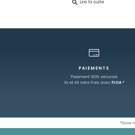
search
Lire la suite
PAIEMENTS
Paiement 100% sécurisé
3x et 4X sans frais avec
FLOA *
*Sous r