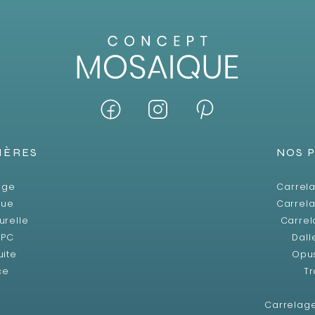
IÈRES
NOS 
age
Carrela
que
Carrela
urelle
Carrel
SPC
Dall
uite
Opu
ce
Tr
Carrelag