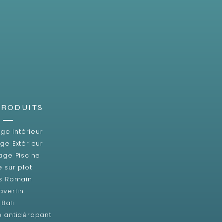
PRODUITS
ge Intérieur
ge Extérieur
age Piscine
e sur plot
s Romain
avertin
Bali
e antidérapant