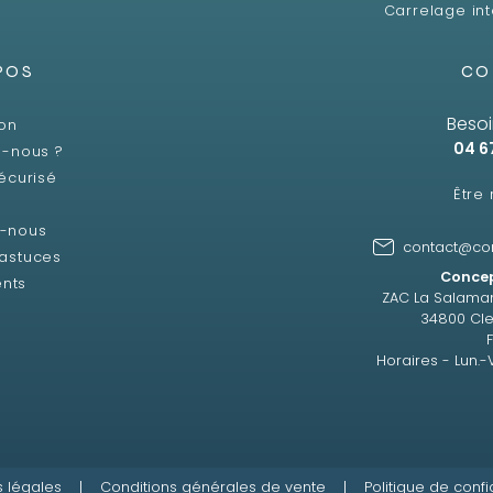
Carrelage int
POS
CO
Besoi
son
04 6
-nous ?
écurisé
Être
z-nous
contact@co
 astuces
Concep
ents
ZAC La Salama
34800 Cle
Horaires - Lun.-
 légales
|
Conditions générales de vente
|
Politique de confi