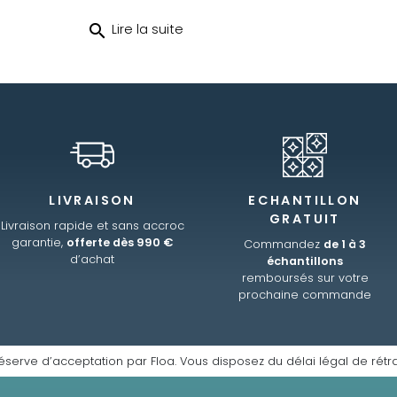
search
Lire la suite
LIVRAISON
ECHANTILLON
GRATUIT
Livraison rapide et sans accroc
garantie,
offerte dès 990 €
Commandez
de 1 à 3
d’achat
échantillons
remboursés sur votre
prochaine commande
éserve d’acceptation par Floa. Vous disposez du délai légal de rétra