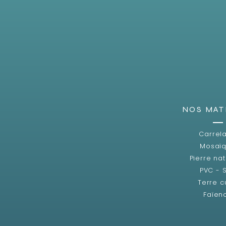
NOS MAT
Carrel
Mosaï
Pierre nat
PVC - 
Terre c
Faïen