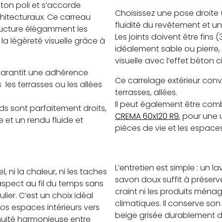
ton poli et s’accorde
Choisissez une pose droite 
chitecturaux. Ce carreau
fluidité du revêtement et un
ructure élégamment les
Les joints doivent être fins 
a légèreté visuelle grâce à
idéalement sable ou pierre,
visuelle avec l’effet béton ci
garantit une adhérence
Ce carrelage extérieur con
les terrasses ou les allées
terrasses, allées.
Il peut également être comb
rds sont parfaitement droits,
CREMA 60x120 R9
, pour une 
 et un rendu fluide et
pièces de vie et les espaces
L’entretien est simple : un l
, ni la chaleur, ni les taches
savon doux suffit à préserv
 aspect au fil du temps sans
craint ni les produits ménag
lier. C’est un choix idéal
climatiques. Il conserve son
os espaces intérieurs vers
beige grisée durablement d
inuité harmonieuse entre