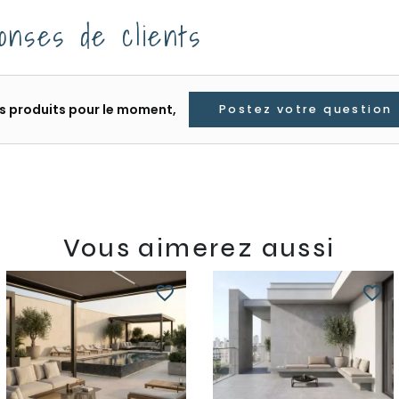
onses de clients
les produits pour le moment,
Postez votre question
Vous aimerez aussi
favorite_border
favorite_border