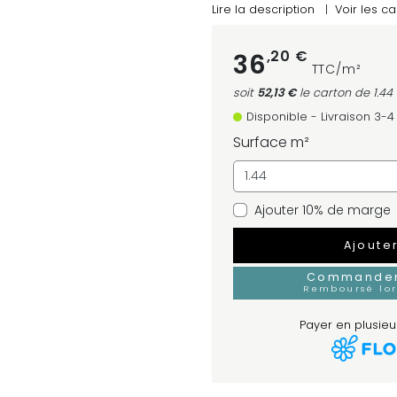
Lire la description
|
Voir les ca
,20 €
36
TTC/m²
soit
52,13 €
le carton
de 1.44
Disponible - Livraison 3-
Surface m²
Ajouter 10% de marge
Ajoute
Commander 
Remboursé lo
Payer en plusieur