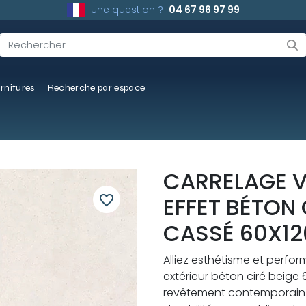
Une question ?
04 67 96 97 99
rnitures
Recherche par espace
CARRELAGE 
favorite_border
EFFET BÉTON 
CASSÉ 60X12
Alliez esthétisme et perfo
extérieur béton ciré beige 6
revêtement contemporain c