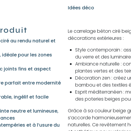
Idées déco
roduit
Le carrelage béton ciré bei
décorations extérieures :
ciré au rendu naturel et
Style contemporain : ass
 idéale pour les zones
du verre et des luminaire
Ambiance naturelle : com
c joints fins et aspect
plantes vertes et des tei
Décoration zen : créez u
re parfait entre modernité
bambou et des textiles é
Esprit méditerranéen : m
ble, ingélif et facile
des poteries beiges pour
Grâce à sa couleur beige gri
einte neutre et lumineuse,
s’accorde harmonieusement
iances
naturelles. Ce revêtement 
tempéries et à l’usure du