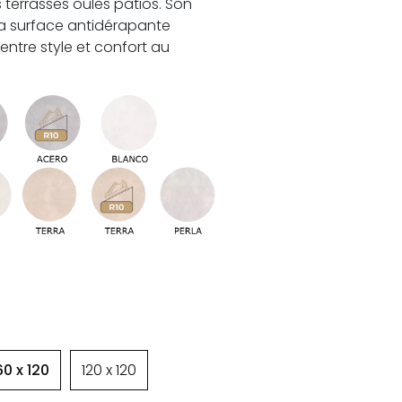
s terrasses oules patios. Son
a surface antidérapante
 entre style et confort au
60 x 120
120 x 120