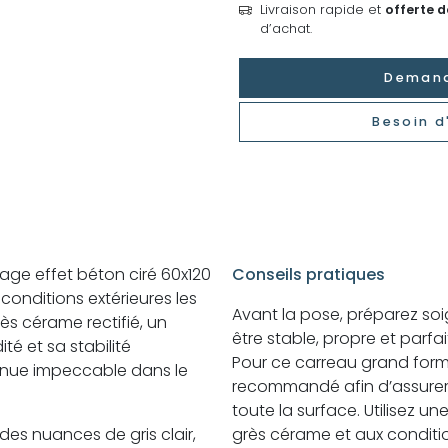
Livraison rapide et
offerte 
d’achat.
Demand
Besoin d
elage effet béton ciré 60x120
Conseils pratiques
 conditions extérieures les
Avant la pose, préparez soig
ès cérame rectifié, un
être stable, propre et parfa
té et sa stabilité
Pour ce carreau grand form
tenue impeccable dans le
recommandé afin d’assurer
toute la surface. Utilisez u
des nuances de gris clair,
grès cérame et aux conditio