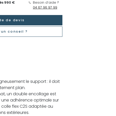
dès 990 €
Besoin d’aide ?
04 67 96 97 99
e de devis
'un conseil ?
neusement le support : il doit
itement plan.
at, un double encollage est
 une adhérence optimale sur
ne colle flex C2S adaptée au
ns extérieures.