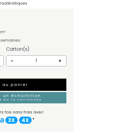
ractéristiques
 m²
4 semaines
Carton(s)
-
+
r au panier
un échantillon
rs de la commande
s fois sans frais avec
*