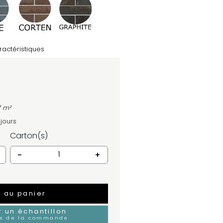
ractéristiques
7 m²
 jours
Carton(s)
-
+
r au panier
un échantillon
rs de la commande