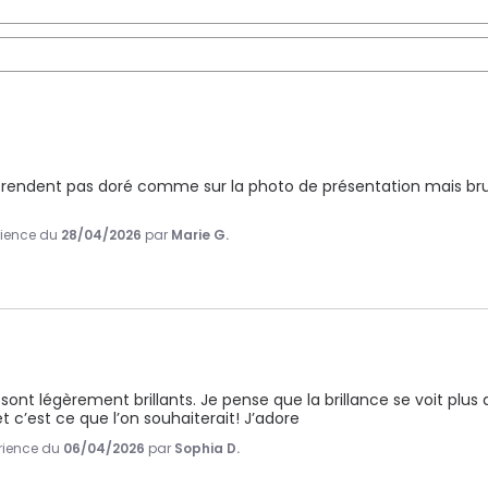
ne rendent pas doré comme sur la photo de présentation mais br
érience du
28/04/2026
par
Marie G.
 sont légèrement brillants. Je pense que la brillance se voit plus 
et c’est ce que l’on souhaiterait! J’adore
érience du
06/04/2026
par
Sophia D.