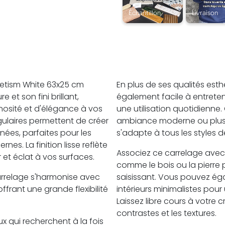
netism White 63x25 cm
En plus de ses qualités esth
 et son fini brillant,
également facile à entreteni
osité et d'élégance à vos
une utilisation quotidienne
ulaires permettent de créer
ambiance moderne ou plus t
nées, parfaites pour les
s'adapte à tous les styles 
nes. La finition lisse reflète
Associez ce carrelage avec
 et éclat à vos surfaces.
comme le bois ou la pierre 
arrelage s'harmonise avec
saisissant. Vous pouvez éga
ffrant une grande flexibilité
intérieurs minimalistes pour
Laissez libre cours à votre c
contrastes et les textures.
x qui recherchent à la fois