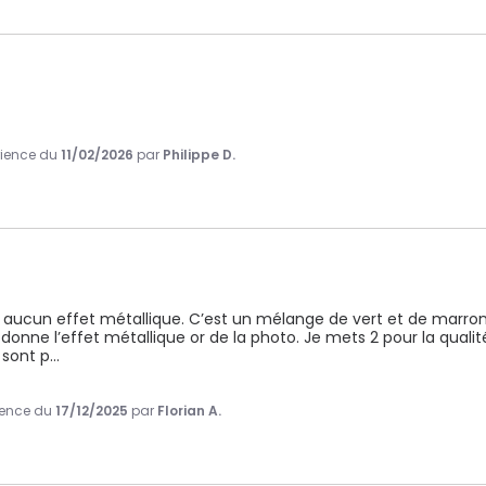
érience du
11/02/2026
par
Philippe D.
 a aucun effet métallique. C’est un mélange de vert et de marro
nne l’effet métallique or de la photo. Je mets 2 pour la qualité
 sont p
...
rience du
17/12/2025
par
Florian A.