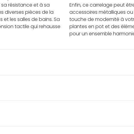
à sa résistance et à sa
Enfin, ce carrelage peut êt
dans diverses pièces de la
accessoires métalliques ou 
et les salles de bains. Sa
touche de modernité à vot
nsion tactile qui rehausse
plantes en pot et des élém
pour un ensemble harmonieu