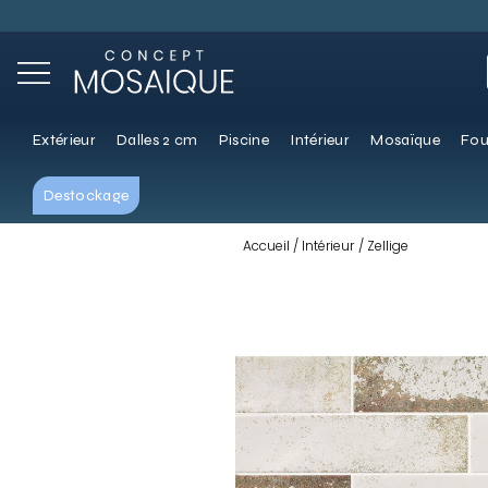
Extérieur
Dalles 2 cm
Piscine
Intérieur
Mosaïque
Fou
Destockage
Accueil
Intérieur
Zellige