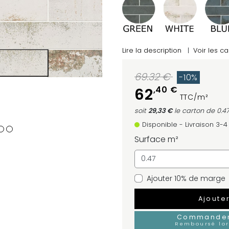
Lire la description
|
Voir les ca
69.32 €
-10%
,40 €
62
TTC/m²
soit
29,33 €
le carton
de 0.4
Disponible - Livraison 3-4
Surface m²
Ajouter 10% de marge
Ajoute
Commander 
Remboursé lo