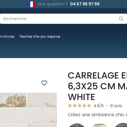
Une question ?
04 67 96 97 99
rnitures
Recherche par espace
CARRELAGE EF
favorite_border
6,3X25 CM 
WHITE
4.6
/
5
-
8
avis
Créez une ambiance chic 