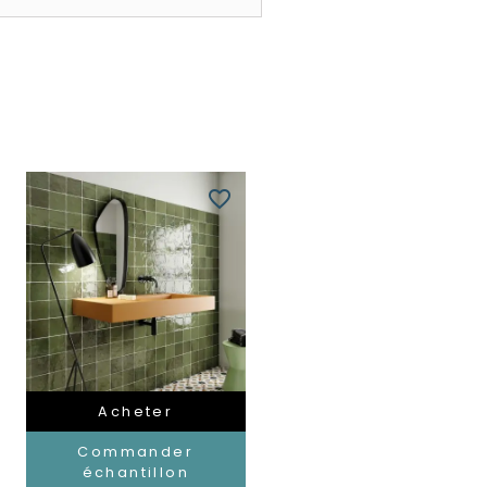
favorite_border
Acheter
Commander
échantillon