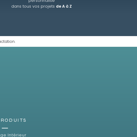
personnalisé
dans tous vos projets
de A à Z
ctation.
PRODUITS
ge Intérieur