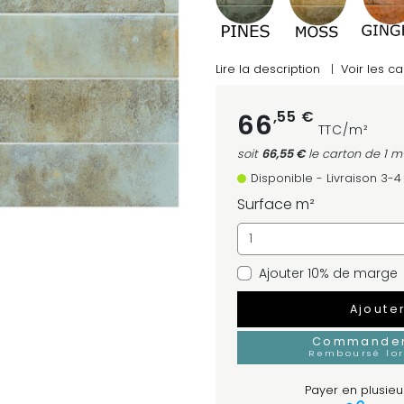
Lire la description
|
Voir les ca
,55 €
66
TTC/m²
soit
66,55 €
le carton
de 1 m
Disponible - Livraison 3-
Surface m²
Ajouter 10% de marge
Ajoute
Commander 
Remboursé lo
Payer en plusieur