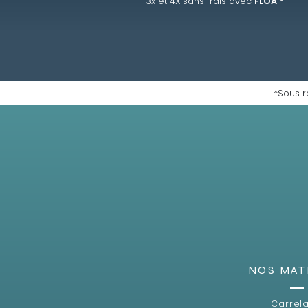
3x et 4X sans frais avec
FLOA *
*Sous r
NOS MAT
Carrel