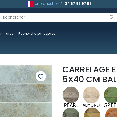
Une question ?
04 67 96 97 99
rnitures
Recherche par espace
CARRELAGE EF
favorite_border
5X40 CM BAL