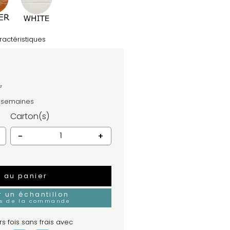
ractéristiques
²
4 semaines
Carton(s)
-
+
r au panier
un échantillon
rs de la commande
s fois sans frais avec