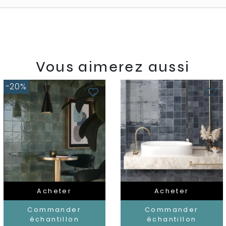
Vous aimerez aussi
-20%
favorite_border
favorite_border
Acheter
Acheter
Commander
Commander
échantillon
échantillon