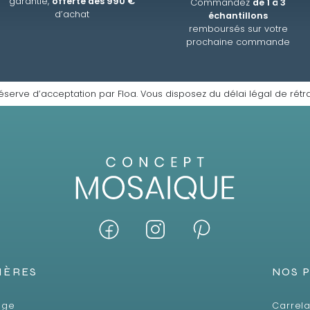
garantie,
offerte dès 990 €
Commandez
de 1 à 3
d’achat
échantillons
remboursés sur votre
prochaine commande
éserve d’acceptation par Floa. Vous disposez du délai légal de rétra
IÈRES
NOS 
age
Carrela