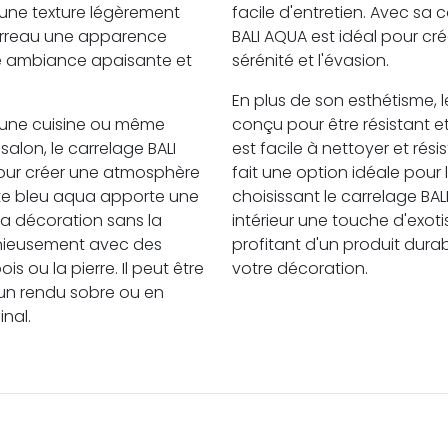
t une texture légèrement
facile d'entretien. Avec sa c
carreau une apparence
BALI AQUA est idéal pour cré
ne ambiance apaisante et
sérénité et l'évasion.
En plus de son esthétisme, 
s, une cuisine ou même
conçu pour être résistant e
lon, le carrelage BALI
est facile à nettoyer et rés
pour créer une atmosphère
fait une option idéale pour
nte bleu aqua apporte une
choisissant le carrelage BA
la décoration sans la
intérieur une touche d'exoti
onieusement avec des
profitant d'un produit durab
is ou la pierre. Il peut être
votre décoration.
 un rendu sobre ou en
inal.